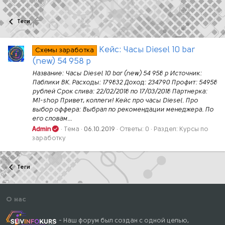
Теги
Кейс: Часы Diesel 10 bar
Схемы заработка
(new) 54 958 р
Название: Часы Diesel 10 bar (new) 54 958 р Источник:
Паблики ВК. Расходы: 179832 Доход: 234790 Профит: 54958
рублей Срок слива: 22/02/2018 по 17/03/2018 Партнерка:
M1-shop Привет, коллеги! Кейс про часы Diesel. Про
выбор оффера: Выбрал по рекомендации менеджера. По
его словам...
Admin
Тема
06.10.2019
Ответы: 0
Раздел:
Курсы по
заработку
Теги
О нас
- Наш форум был создан с одной целью,