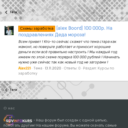
Теги
[alex Boord] 100 000р. На
Схемы заработка
поздравлениях Деда мороза!
Всем привет ! Кто-то сейчас скажет что тема стара как
мамонт, но поверьте работает и приносит хорошие
деньги если всё правильно настроить ! Мы каждый год
имеем по этой схеме порядка 100 000 рублей ! Начинать
нужно уже сейчас так как новый год не загорами !
Alex221
Тема
13.11.2020
Ответы: 0
Раздел:
Курсы по
заработку
Теги
О нас
- Наш форум был создан с одной целью,
помогать другим! На нашем форуме, Вы можете скачать самые