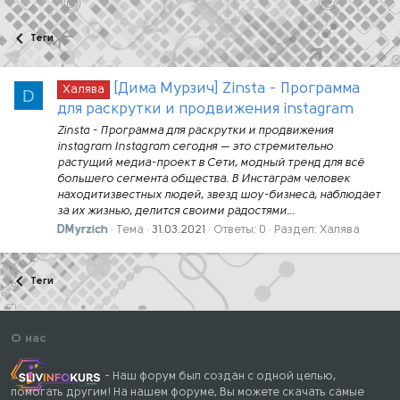
Теги
[Дима Мурзич] Zinsta - Программа
Халява
D
для раскрутки и продвижения instagram
Zinsta - Программа для раскрутки и продвижения
instagram Instagram сегодня — это стремительно
растущий медиа-проект в Сети, модный тренд для всё
большего сегмента общества. В Инстаграм человек
находитизвестных людей, звезд шоу-бизнеса, наблюдает
за их жизнью, делится своими радостями...
DMyrzich
Тема
31.03.2021
Ответы: 0
Раздел:
Халява
Теги
О нас
- Наш форум был создан с одной целью,
помогать другим! На нашем форуме, Вы можете скачать самые