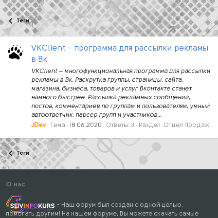
Теги
VKClient - программа для рассылки рекламы
в Вк
VKClient – многофункциональная программа для рассылки
рекламы в Вк. Раскрутка группы, страницы, сайта,
магазина, бизнеса, товаров и услуг Вконтакте станет
намного быстрее. Рассылка рекламных сообщений,
постов, комментариев по группам и пользователям, умный
автоответчик, парсер групп и участников...
JDev
Тема
18.06.2020
Ответы: 3
Раздел:
Отдел Продаж
Теги
О нас
- Наш форум был создан с одной целью,
помогать другим! На нашем форуме, Вы можете скачать самые