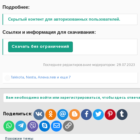
Подробнее:
Скрытый контент для авторизованных пользователей.
Ссылки и информация для скачивания:
Скачать без ограничений
Последнее редактирование модератором:
28.07.2023
Р
Takkota
,
Nesta
,
Алена.лев
и еще 7
е
а
к
ц
Вам необходимо войти или зарегистрироваться, чтобы здесь отвеча
и
и
:
Вконтакте
Одноклассники
Mail.ru
Blogger
Facebook
Twitter
Pinterest
Tumblr
Поделиться:
WhatsApp
Telegram
Viber
Skype
Электронная почта
Ссылка
Похожие темы