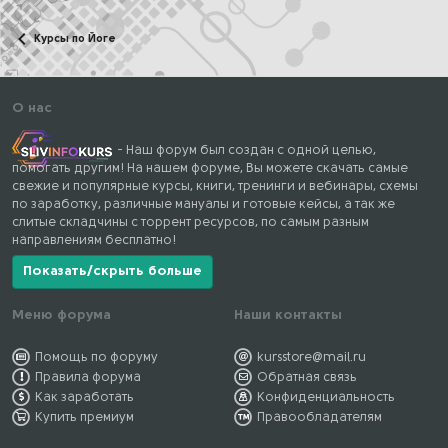
Курсы по Йоге
О нас
- Наш форум был создан с одной целью,
помогать другим! На нашем форуме, Вы можете скачать самые
свежие и популярные курсы, книги, тренинги и вебинары, схемы
по заработку, различные мануалы и готовые кейсы, а так же
слитые складчины с торрент ресурсов, по самым разным
направлениям бесплатно!
Показать/скрыть больше
Меню форума
Наши контакты
Помощь по форуму
kursstore@mail.ru
Правила форума
Обратная связь
Как заработать
Конфиденциальность
Купить премиум
Правообладателям