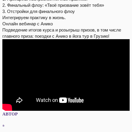
2. Финальный флоу: «Твоё призвание зовёт тебя»
3. Отстройки для финального флоу
Интегрируем практику в жизнь.
Онлайн вебинар с Анико
Подведение итогов курса и розыгрыш призов, в том числе
главного приза: поездки с Анико в йога тур в Грузию!
АВТОР
*