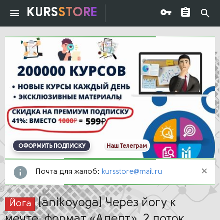
KURS
STORE
ОФОРМИТЬ ПОДПИСКУ
Наш Телеграм
Почта для жалоб:
kursstore@mail.ru
[anikoyoga] Через йогу к
Йога
мечте, формат «Адепт», 2 поток