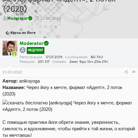
(2020)
А
Д
Moderator
23.03.2022
в
а
т
т
Курсы по Йоге
о
а
р
н
Moderator
т
а
МОДЕРАТОР
е
ч
м
а
Регистрация
17.07.2019
Сообщения
80 763
Реакции
251 317
Онлайн
2мес 9дн 16ч 25м 29с
ы
л
а
#1
23.03.2022
Автор:
anikoyoga
Название:
Через йогу к мечте, формат «Адепт», 2 поток
(2020)
С помощью практики йоги обрети знания, уверенность,
смелость и вдохновение, чтобы прийти к той жизни, о которой
ты мечтаешь!