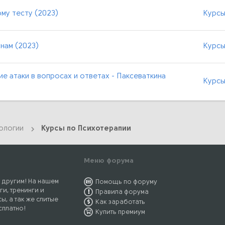
ому тесту (2023)
Курсы
нам (2023)
Курсы
е атаки в вопросах и ответах - Паксеваткина
Курсы
ологии
Курсы по Психотерапии
Меню форума
 другим! На нашем
Помощь по форуму
ги, тренинги и
Правила форума
ы, а так же слитые
Как заработать
сплатно!
Купить премиум