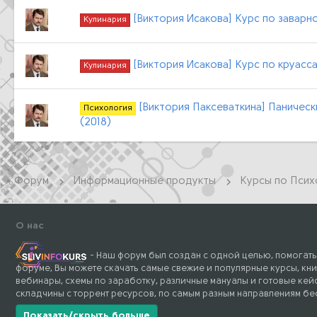
[Виктория Исакова] Курс по заварн
Кулинария
[Виктория Исакова] Курс по круасса
Кулинария
[Виктория Паксеваткина] Панически
Психология
(2018)
Форум
Информационные продукты
Курсы по Псих
О нас
- Наш форум был создан с одной целью, помогать
форуме, Вы можете скачать самые свежие и популярные курсы, кни
вебинары, схемы по заработку, различные мануалы и готовые кейс
складчины с торрент ресурсов, по самым разным направлениям бе
Показать/скрыть больше