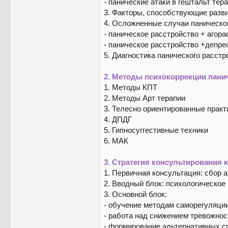
- панические атаки в гештальт тер
3. Факторы, способствующие разв
4. Осложненные случаи паническо
- паническое расстройство + агор
- паническое расстройство +депре
5. Диагностика панического расстр
2. Методы психокоррекции панич
1. Методы КПТ
2. Методы Арт терапии
3. Телесно ориентированные практ
4. ДПДГ
5. Гипносуггестивные техники
6. МАК
3. Стратегия консультирования 
1. Первичная консультация: сбор 
2. Вводный блок: психологическое
3. Основной блок:
- обучение методам саморегуляци
- работа над снижением тревожнос
- формирование альтернативных с