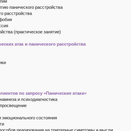
апии
итию панического расстройства
го расстройства
афобия
ссия
ойства (практическое занятие)
еских атак и панического расстройства
ики
клиентов по запросу «Панические атаки»
анамнеза и психодиагностика
 просвещение
и эмоционального состояния
ти
пособов реагирования на триггерные симптомы и мысли