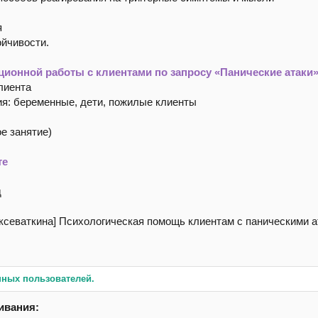
я
ойчивости.
ционной работы с клиентами по запросу «Панические атаки
лиента
ия: беременные, дети, пожилые клиенты
е занятие)
те
д
нных пользователей.
ивания: