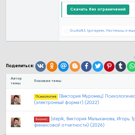
Скачать без ограничений
Р
Guzka83
,
Igorageev
,
Настеныш
и еще
е
а
к
ц
и
и
:
Вконтакте
Одноклассники
Mail.ru
Blogger
Facebook
Twitter
Pinterest
Tumb
Поделиться:
Автор
Похожие темы
темы
[Виктория Муромец] Психологичес
Психология
(электронный формат) (2022)
[stepik, Виктория Малыханова, Игор
Бизнес
финансовой отчетности) (2026)