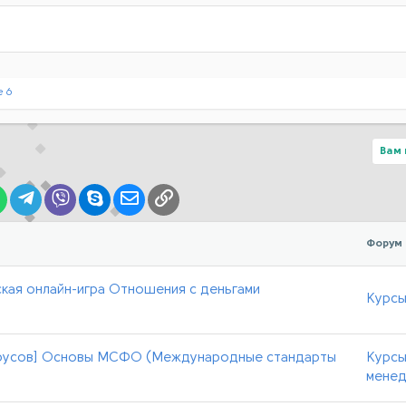
 6
Вам 
lr
WhatsApp
Telegram
Viber
Skype
Электронная почта
Ссылка
Форум
кая онлайн-игра Отношения с деньгами
Курсы
ь Трусов] Основы МСФО (Международные стандарты
Курсы
мене