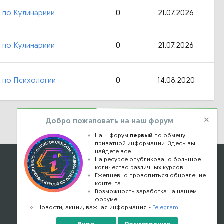
 по Кулинариии
0
21.07.2026
 по Кулинариии
0
21.07.2026
 по Психологии
0
14.08.2020
Добро пожаловать на наш форум
Наш форум
первый
по обмену
приватной информации. Здесь вы
найдете все.
Наши контакты
На ресурсе опубликовано большое
количество различных курсов.
Ежедневно проводиться обновление
kursstore@mail.ru
контента.
Обратная связь
Возможность заработка на нашем
форуме.
Конфиденциальность
Новости, акции, важная информация -
Telegram
Правообладателям