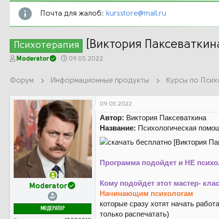
Почта для жалоб:
kursstore@mail.ru
[Виктория Паксеваткин
Психотерапия
А
Д
Moderator
09.05.2022
в
а
т
т
Форум
Информационные продукты
Курсы по Псих
о
а
р
н
т
а
09.05.2022
е
ч
Автор:
Виктория Паксеваткина
м
а
Название:
Психологическая помощ
ы
л
а
Программа подойдет и НЕ психол
Кому подойдет этот мастер- клас
Moderator
Начинающим психологам
которые сразу хотят начать работ
МОДЕРАТОР
только распечатать)