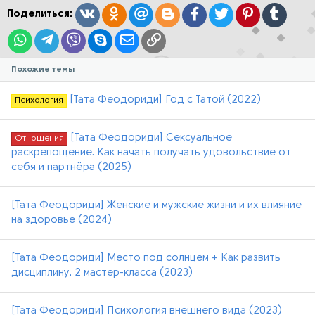
:
Вконтакте
Одноклассники
Mail.ru
Blogger
Facebook
Twitter
Pinterest
Tumblr
Поделиться:
WhatsApp
Telegram
Viber
Skype
Электронная почта
Ссылка
Похожие темы
[Тата Феодориди] Год с Татой (2022)
Психология
[Тата Феодориди] Сексуальное
Отношения
раскрепощение. Как начать получать удовольствие от
себя и партнёра (2025)
[Тата Феодориди] Женские и мужские жизни и их влияние
на здоровье (2024)
[Тата Феодориди] Место под солнцем + Как развить
дисциплину. 2 мастер-класса (2023)
[Тата Феодориди] Психология внешнего вида (2023)