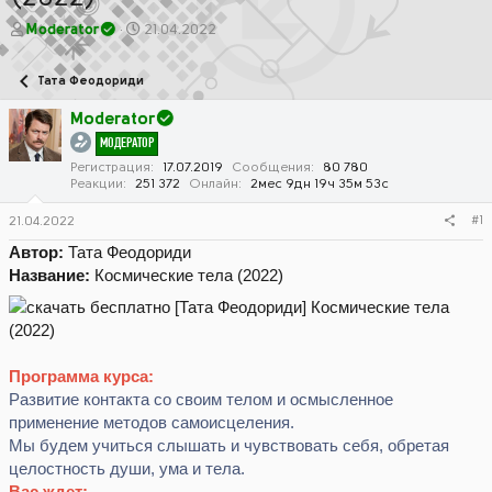
А
Д
Moderator
21.04.2022
в
а
т
т
Тата Феодориди
о
а
р
н
Moderator
т
а
МОДЕРАТОР
е
ч
м
а
Регистрация
17.07.2019
Сообщения
80 780
Реакции
251 372
Онлайн
2мес 9дн 19ч 35м 53с
ы
л
а
#1
21.04.2022
Автор:
Тата Феодориди
Название:
Космические тела (2022)
Программа курса:
Развитие контакта со своим телом и осмысленное
применение методов самоисцеления.
Мы будем учиться слышать и чувствовать себя, обретая
целостность души, ума и тела.
Вас ждет: