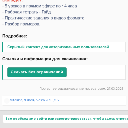
- 5 уроков в прямом эфире по ~4 часа
- Рабочая тетрать - Гайд
- Практические задания в видео формате
- Разбор примеров.
Подробнее:
Скрытый контент для авторизованных пользователей.
Ссылки и информация для скачивания:
Скачать без ограничений
Последнее редактирование модератором:
27.03.2023
Р
Vitalina
,
Я Фея
,
Nesta
и еще 8
е
а
к
ц
Вам необходимо войти или зарегистрироваться, чтобы здесь отвеча
и
и