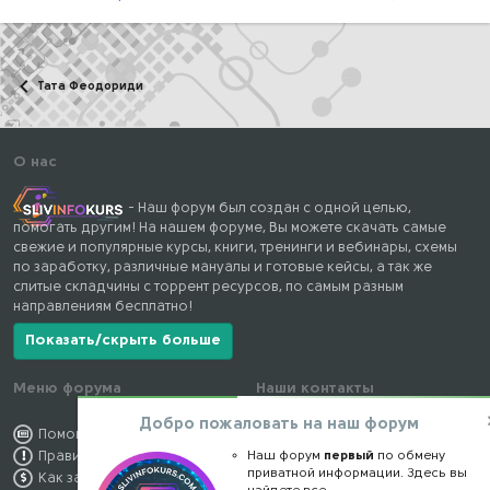
Тата Феодориди
О нас
- Наш форум был создан с одной целью,
помогать другим! На нашем форуме, Вы можете скачать самые
свежие и популярные курсы, книги, тренинги и вебинары, схемы
по заработку, различные мануалы и готовые кейсы, а так же
слитые складчины с торрент ресурсов, по самым разным
направлениям бесплатно!
Показать/скрыть больше
Меню форума
Наши контакты
Добро пожаловать на наш форум
Помощь по форуму
kursstore@mail.ru
Правила форума
Наш форум
Обратная связь
первый
по обмену
приватной информации. Здесь вы
Как заработать
Конфиденциальность