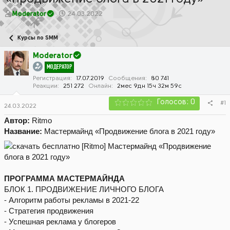
А
Д
Moderator
24.03.2022
в
а
т
т
Курсы по SMM
о
а
р
н
Moderator
т
а
МОДЕРАТОР
е
ч
м
а
Регистрация
17.07.2019
Сообщения
80 741
Реакции
251 272
Онлайн
2мес 9дн 15ч 32м 59с
ы
л
а
Голосов: 0
#1
24.03.2022
Автор:
Ritmo
Название:
Мастермайнд «Продвижение блога в 2021 году»
ПРОГРАММА МАСТЕРМАЙНДА
БЛОК 1. ПРОДВИЖЕНИЕ ЛИЧНОГО БЛОГА
⁃ Алгоритм работы рекламы в 2021-22
⁃ Стратегия продвижения
⁃ Успешная реклама у блогеров