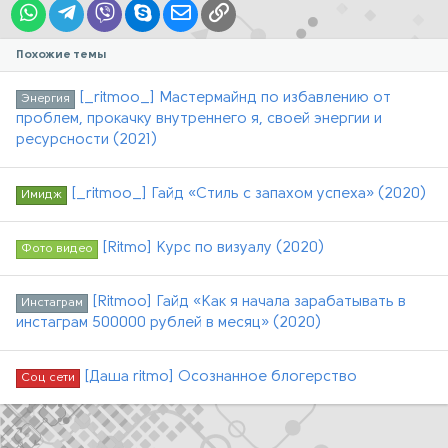
WhatsApp
Telegram
Viber
Skype
Электронная почта
Ссылка
Похожие темы
[_ritmoo_] Мастермайнд по избавлению от
Энергия
проблем, прокачку внутреннего я, своей энергии и
ресурсности (2021)
[_ritmoo_] Гайд «Стиль с запахом успеха» (2020)
Имидж
[Ritmo] Курс по визуалу (2020)
Фото видео
[Ritmoo] Гайд «Как я начала зарабатывать в
Инстаграм
инстаграм 500000 рублей в месяц» (2020)
[Даша ritmo] Осознанное блогерство
Соц сети