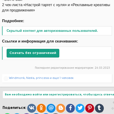
2 чек-листа «Настрой таргет с нуля» и «Рекламные креативы
для продвижения»
Подробнее:
Скрытый контент для авторизованных пользователей.
Ссылки и информация для скачивания:
Скачать без ограничений
Последнее редактирование модератором:
26.03.2023
Р
Windmonk
,
Nesta
,
princesss
и еще 1 человек
е
а
к
ц
Вам необходимо войти или зарегистрироваться, чтобы здесь отвеча
и
и
:
Вконтакте
Одноклассники
Mail.ru
Blogger
Facebook
Twitter
Pinterest
Tumblr
Поделиться: