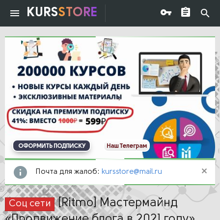
KURS
STORE
ОФОРМИТЬ ПОДПИСКУ
Наш Телеграм
Почта для жалоб:
kursstore@mail.ru
[Ritmo] Мастермайнд
Соц сети
«Продвижение блога в 2021 году»