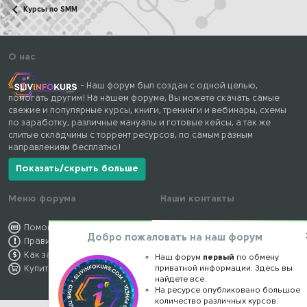
Курсы по SMM
О нас
- Наш форум был создан с одной целью,
помогать другим! На нашем форуме, Вы можете скачать самые
свежие и популярные курсы, книги, тренинги и вебинары, схемы
по заработку, различные мануалы и готовые кейсы, а так же
слитые складчины с торрент ресурсов, по самым разным
направлениям бесплатно!
Показать/скрыть больше
Меню форума
Наши контакты
Помощь по форуму
kursstore@mail.ru
Добро пожаловать на наш форум
Правила форума
Обратная связь
Как заработать
Конфиденциальность
Наш форум
первый
по обмену
Купить премиум
приватной информации. Здесь вы
Правообладателям
найдете все.
На ресурсе опубликовано большое
количество различных курсов.