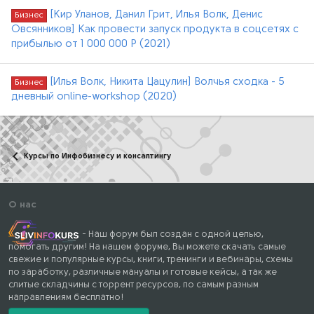
[Кир Уланов, Данил Грит, Илья Волк, Дениc
Бизнес
Овсянников] Как провести запуск продукта в соцсетях с
прибылью от 1 000 000 Р (2021)
[Илья Волк, Никита Цацулин] Волчья сходка - 5
Бизнес
дневный online-workshop (2020)
Курсы по Инфобизнесу и консалтингу
О нас
- Наш форум был создан с одной целью,
помогать другим! На нашем форуме, Вы можете скачать самые
свежие и популярные курсы, книги, тренинги и вебинары, схемы
по заработку, различные мануалы и готовые кейсы, а так же
слитые складчины с торрент ресурсов, по самым разным
направлениям бесплатно!