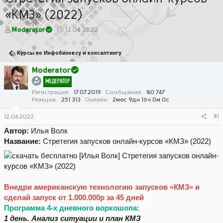
«КМЗ» (2022)
А
Д
Moderator
12.04.2022
в
а
т
т
Курсы по Инфобизнесу и консалтингу
о
а
р
н
Moderator
т
а
МОДЕРАТОР
е
ч
м
а
Регистрация
17.07.2019
Сообщения
80 747
Реакции
251 313
Онлайн
2мес 9дн 16ч 0м 0с
ы
л
а
#1
12.04.2022
Автор:
Илья Волк
Название:
Стретегия запусков онлайн-курсов «КМЗ» (2022)
Внедри американскую технологию запусков «КМЗ» и
сделай запуск от 1.000.000р за 45 дней
Программа 4-х дневного воркошопа:
1 день. Анализ ситуации и план КМЗ