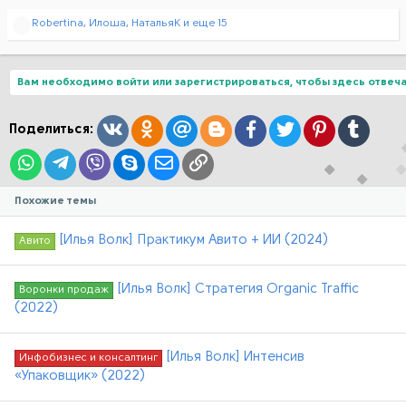
Р
Robertina
,
Илоша
,
НатальяK
и еще 15
е
а
к
ц
Вам необходимо войти или зарегистрироваться, чтобы здесь отвеча
и
и
:
Вконтакте
Одноклассники
Mail.ru
Blogger
Facebook
Twitter
Pinterest
Tumblr
Поделиться:
WhatsApp
Telegram
Viber
Skype
Электронная почта
Ссылка
Похожие темы
[Илья Волк] Практикум Авито + ИИ (2024)
Авито
[Илья Волк] Стратегия Organic Traffic
Воронки продаж
(2022)
[Илья Волк] Интенсив
Инфобизнес и консалтинг
«Упаковщик» (2022)