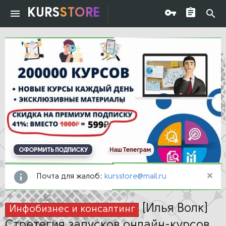
KURS
STORE
ОФОРМИТЬ ПОДПИСКУ
Наш Телеграм
Почта для жалоб:
kursstore@mail.ru
[Илья Волк]
Инфобизнес и консалтинг
Стретегия запусков онлайн-курсов