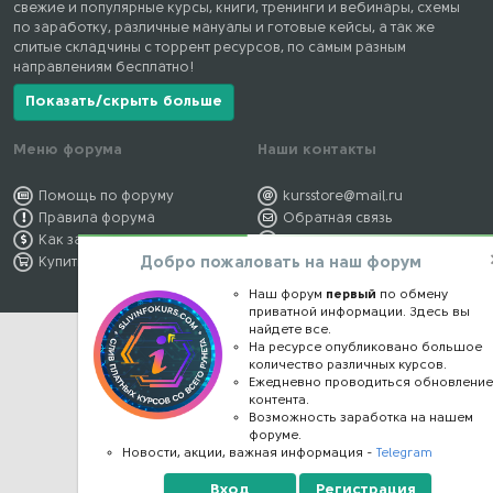
свежие и популярные курсы, книги, тренинги и вебинары, схемы
по заработку, различные мануалы и готовые кейсы, а так же
слитые складчины с торрент ресурсов, по самым разным
направлениям бесплатно!
Показать/скрыть больше
Меню форума
Наши контакты
Помощь по форуму
kursstore@mail.ru
Правила форума
Обратная связь
Как заработать
Конфиденциальность
Добро пожаловать на наш форум
Купить премиум
Правообладателям
Наш форум
первый
по обмену
приватной информации. Здесь вы
найдете все.
На ресурсе опубликовано большое
количество различных курсов.
Ежедневно проводиться обновлени
контента.
Возможность заработка на нашем
форуме.
Новости, акции, важная информация -
Telegram
Вход
Регистрация