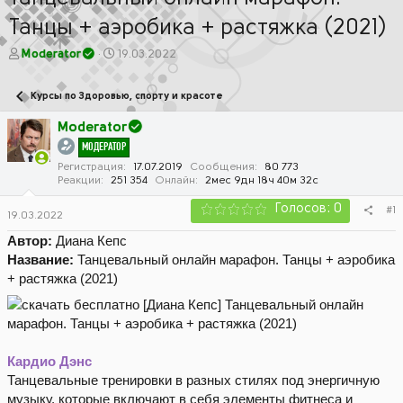
Танцы + аэробика + растяжка (2021)
А
Д
Moderator
19.03.2022
в
а
т
т
Курсы по Здоровью, спорту и красоте
о
а
р
н
Moderator
т
а
МОДЕРАТОР
е
ч
м
а
Регистрация
17.07.2019
Сообщения
80 773
Реакции
251 354
Онлайн
2мес 9дн 18ч 40м 32с
ы
л
а
Голосов: 0
#1
19.03.2022
Автор:
Диана Кепс
Название:
Танцевальный онлайн марафон. Танцы + аэробика
+ растяжка (2021)
Кардио Дэнс
Танцевальные тренировки в разных стилях под энергичную
музыку, которые включают в себя элементы фитнеса и