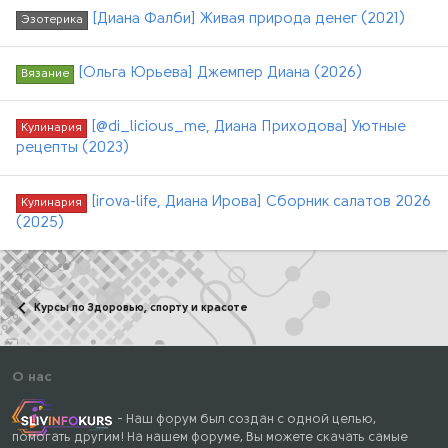
[Диана Фалби] Живая природа денег (2021)
Эзотерика
[Ольга Юрьева] Джемпер Диана (2026)
Вязание
[@di_licious_me, Диана Приходова] Уютные
Кулинария
рецепты (2023)
[irova-life, Диана Ирова] Сборник салатов 2026
Кулинария
(2025)
Курсы по Здоровью, спорту и красоте
О нас
- Наш форум был создан с одной целью,
помогать другим! На нашем форуме, Вы можете скачать самые