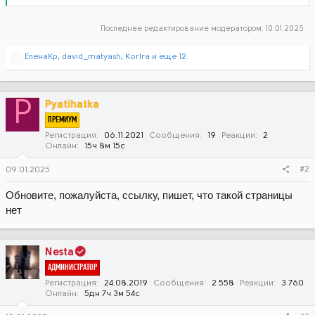
Последнее редактирование модератором:
10.01.2025
Р
ЕленаКр
,
david_matyash
,
KorIra
и еще 12
е
а
к
ц
P
Pyatihatka
и
ПРЕМИУМ
и
:
Регистрация
06.11.2021
Сообщения
19
Реакции
2
Онлайн
15ч 8м 15с
#2
09.01.2025
Обновите, пожалуйста, ссылку, пишет, что такой страницы
нет
Nesta
АДМИНИСТРАТОР
Регистрация
24.08.2019
Сообщения
2 558
Реакции
3 760
Онлайн
5дн 7ч 3м 54с