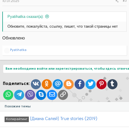
#3
10.01.2025
Pyatihatka сказал(а):
Обновите, пожалуйста, ссылку, пишет, что такой страницы нет
Обновлено
Р
Pyatihatka
е
а
к
ц
Вам необходимо войти или зарегистрироваться, чтобы здесь отвеча
и
и
:
Вконтакте
Одноклассники
Mail.ru
Blogger
Facebook
Twitter
Pinterest
Tumblr
Поделиться:
WhatsApp
Telegram
Viber
Skype
Электронная почта
Ссылка
Похожие темы
[Диана Салей] True stories (2019)
Копирайтинг