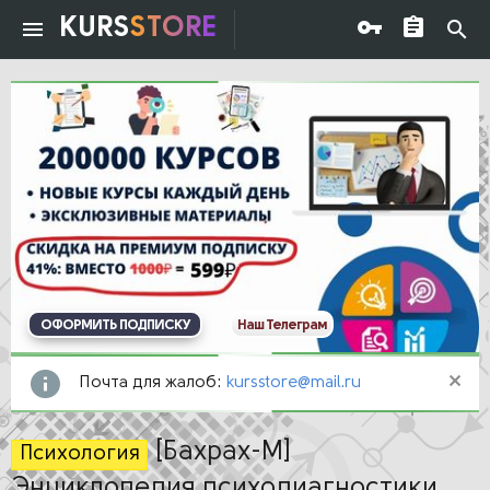
KURS
STORE
ОФОРМИТЬ ПОДПИСКУ
Наш Телеграм
Почта для жалоб:
kursstore@mail.ru
[Бахрах-М]
Психология
Энциклопедия психодиагностики.