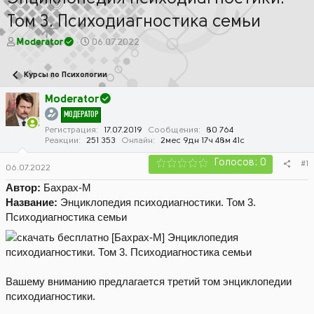
Том 3. Психодиагностика семьи
А
Д
Moderator
06.07.2022
в
а
т
т
Курсы по Психологии
о
а
р
н
Moderator
т
а
МОДЕРАТОР
е
ч
м
а
Регистрация
17.07.2019
Сообщения
80 764
Реакции
251 353
Онлайн
2мес 9дн 17ч 48м 41с
ы
л
а
Голосов: 0
#1
06.07.2022
Автор:
Бахрах-М
Название:
Энциклопедия психодиагностики. Том 3.
Психодиагностика семьи
Вашему вниманию предлагается третий том энциклопедии
психодиагностики.