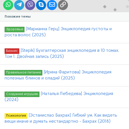
WhatsApp
Telegram
Viber
Skype
Электронная почта
Ссылка
Похожие темы
[Марианна Герц] Энциклопедия густоты и
Здоровье
роста волос (2025)
[Stepik] Бухгалтерская энциклопедия в 10 томах.
Бизнес
Том 1. Двойная запись (2025)
[Ирина Фаритова] Энциклопедия
Правильное питание
полезных блинов и оладий (2025)
[Наталья Лебедева] Энциклопедия
Создание игрушек
(2024)
[Эстанислао Бахрах] Гибкий ум. Как видеть
Психология
вещи иначе и думать нестандартно - Бахрах (2018)