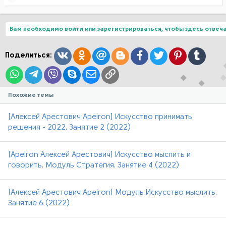
е
а
к
ц
Вам необходимо войти или зарегистрироваться, чтобы здесь отвеча
и
и
:
Вконтакте
Одноклассники
Mail.ru
Blogger
Facebook
Twitter
Pinterest
Tumblr
Поделиться:
WhatsApp
Telegram
Viber
Skype
Электронная почта
Ссылка
Похожие темы
[Алексей Арестович Apeiron] Искусство принимать
решения - 2022. Занятие 2 (2022)
[Apeiron Алексей Арестович] Искусство мыслить и
говорить. Модуль Стратегия. Занятие 4 (2022)
[Алексей Арестович Apeiron] Модуль Искусство мыслить.
Занятие 6 (2022)