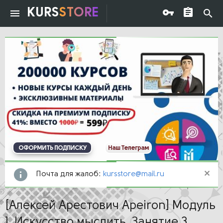
KURS
STORE
ОФОРМИТЬ ПОДПИСКУ
Наш Телеграм
Почта для жалоб:
kursstore@mail.ru
[Алексей Арестович Apeiron] Модуль
1. Искусство мыслить. Занятие 3