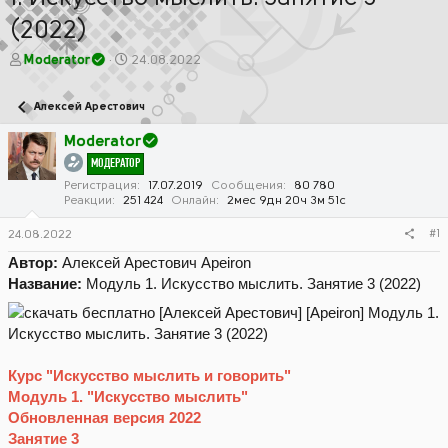
(2022)
А
Д
Moderator
24.08.2022
в
а
т
т
Алексей Арестович
о
а
р
н
Moderator
т
а
МОДЕРАТОР
е
ч
м
а
Регистрация
17.07.2019
Сообщения
80 780
Реакции
251 424
Онлайн
2мес 9дн 20ч 3м 51с
ы
л
а
#1
24.08.2022
Автор:
Алексей Арестович Apeiron
Название:
Модуль 1. Искусство мыслить. Занятие 3 (2022)
Курс "
Искусство мыслить и говорить
"
Модуль 1. "Искусство мыслить"
Обновленная версия 2022
Занятие 3