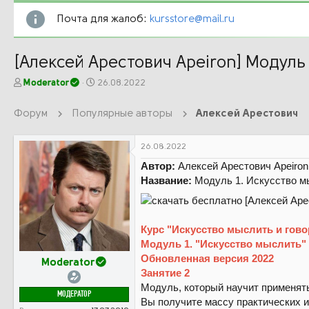
Почта для жалоб:
kursstore@mail.ru
[Алексей Арестович Apeiron] Модуль 
А
Д
Moderator
26.08.2022
в
а
т
т
Форум
Популярные авторы
Алексей Арестович
о
а
р
н
т
а
26.08.2022
е
ч
Автор:
Алексей Арестович Apeiron
м
а
Название:
Модуль 1. Искусство мы
ы
л
а
Курс "
Искусство мыслить и гово
Модуль 1. "Искусство мыслить"
Обновленная версия 2022
Moderator
Занятие 2
Модуль, который научит применят
МОДЕРАТОР
Вы получите массу практических 