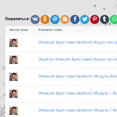
к
ц
и
и
:
Вконтакте
Одноклассники
Mail.ru
Blogger
Facebook
Twitter
Pinterest
Tumb
Поделиться:
Автор темы
Похожие темы
[Алексей Арестович Apeiron] Искусство п
[Apeiron Алексей Арестович] Искусство м
[Алексей Арестович Apeiron] Модуль Иску
[Алексей Арестович Apeiron] Модуль 1. Ис
[Алексей Арестович Apeiron] Модуль 1. И