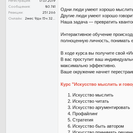
Регистрация
17.07.2019
Сообщения
80 741
Одни люди умеют хорошо мыслить,
Реакции
251 266
Другие люди умеют хорошо говорит
Онлайн
2мес 9дн 15ч 32м 59с
Наша задача — превратить квантов
Интерактивное обучение происходи
полноценную личность, понимать е
В ходе курса вы получите свой «
В вас проступит ваш индивидуальн
максимально эффективно.
Ваше окружение начнет перестраив
Курс "Искусство мыслить и гов
Искусство мыслить
Искусство читать
Искусство аргументировать
Профайлинг
Стратегия
Искусство быть автором
Искусство принимать решен