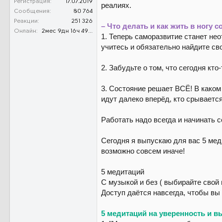
Регистрация
17.07.2019
реалиях.
Сообщения
80 764
Реакции
251 326
– Что делать и как жить в ногу 
Онлайн
2мес 9дн 16ч 49м 40с
1. Теперь саморазвитие станет не
учитесь и обязательно найдите сво
2. Забудьте о том, что сегодня кт
3. Состояние решает ВСЁ! В каком 
идут далеко вперёд, кто срывается
Работать надо всегда и начинать с
Сегодня я выпускаю для вас 5 мед
возможно совсем иначе!
5 медитаций
С музыкой и без ( выбирайте свой 
Доступ даётся навсегда, чтобы вы 
5 медитаций на уверенность и вы