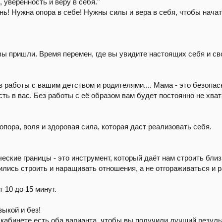
 уверенность и веру в себя."
нь! Нужна опора в себе! Нужны силы и вера в себя, чтобы нача
вы пришли. Время перемен, где вы увидите настоящих себя и св
 работы с вашим детством и родителями.... Мама - это безопасн
ть в вас. Без работы с её образом вам будет постоянно не хват
опора, воля и здоровая сила, которая даст реализовать себя.
ческие границы - это инструмент, который даёт нам строить бли
ились строить и наращивать отношения, а не отгораживаться и 
 10 до 15 минут.
зыкой и без!
 кабинете есть оба варианта, чтобы вы получили лучший резуль