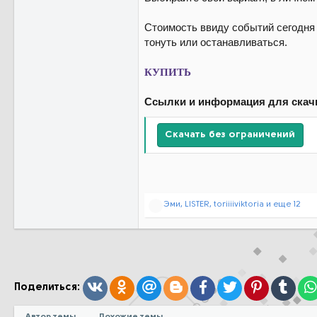
Стоимость ввиду событий сегодня 
тонуть или останавливаться.
КУПИТЬ
Ссылки и информация для скач
Скачать без ограничений
Р
Эми
,
LISTER
,
toriiiiviktoria
и еще 12
е
а
к
ц
и
и
:
Вконтакте
Одноклассники
Mail.ru
Blogger
Facebook
Twitter
Pinterest
Tumb
Поделиться:
Автор темы
Похожие темы