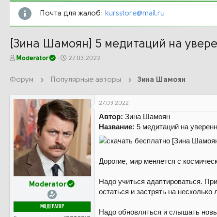
Почта для жалоб:
kursstore@mail.ru
[Зина Шамоян] 5 медитаций на увере
А
Д
Moderator
27.03.2022
в
а
т
т
Форум
Популярные авторы
Зина Шамоян
о
а
р
н
т
а
27.03.2022
е
ч
Автор:
Зина Шамоян
м
а
Название:
5 медитаций на уверенн
ы
л
а
Дорогие, мир меняется с космичес
Надо учиться адаптироваться. При
Moderator
остаться и застрять на несколько л
МОДЕРАТОР
Надо обновляться и слышать новые