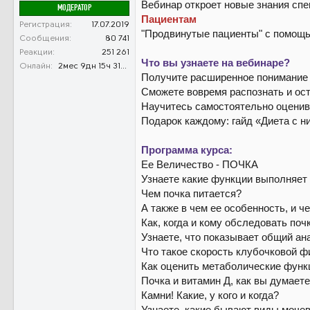
Вебинар откроет новые знания спе
МОДЕРАТОР
Пациентам
Регистрация
17.07.2019
"Продвинутые пациенты" с помощь
Сообщения
80 741
Реакции
251 261
Что вы узнаете на вебинаре?
Онлайн
2мес 9дн 15ч 31м 40с
Получите расширенное понимание о
Сможете вовремя распознать и ост
Научитесь самостоятельно оценив
Подарок каждому: гайд «Диета с 
Программа курса:
Ее Величество - ПОЧКА
Узнаете какие функции выполняет 
Чем почка питается?
А также в чем ее особенность, и ч
Как, когда и кому обследовать поч
Узнаете, что показывает общий ан
Что такое скорость клубочковой ф
Как оценить метаболические функ
Почка и витамин Д, как вы думаете
Камни! Какие, у кого и когда?
Узнаете, какие бывают виды моче