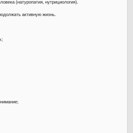
ловека (натуропатия, нутрициология).
родолжать активную жизнь.
х;
внимание;