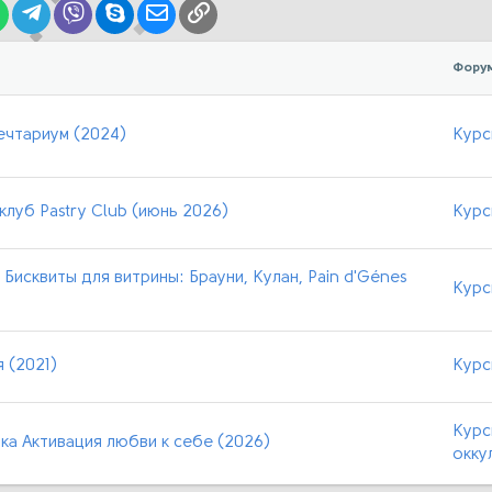
lr
WhatsApp
Telegram
Viber
Skype
Электронная почта
Ссылка
Фору
ечтариум (2024)
Курс
луб Pastry Club (июнь 2026)
Курс
Бисквиты для витрины: Брауни, Кулан, Pain d'Génes
Курс
 (2021)
Курс
Курс
ка Активация любви к себе (2026)
окку