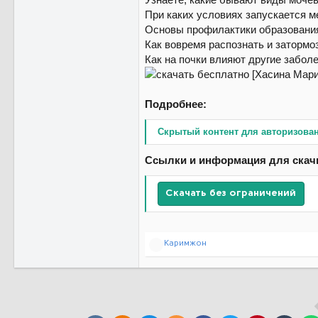
При каких условиях запускается 
Основы профилактики образовани
Как вовремя распознать и затормо
Как на почки влияют другие забол
Подробнее:
Скрытый контент для авторизова
Ссылки и информация для скач
Скачать без ограничений
Р
Каримжон
е
а
к
ц
и
и