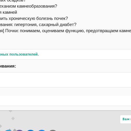
механизм камнеобразования?
я камней
зить хроническую болезнь почек?
евания: гипертония, сахарный диабет?
нных пользователей.
ивания:
Вам 