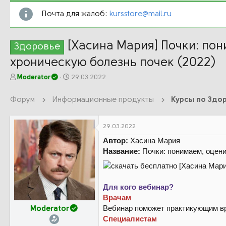
Почта для жалоб:
kursstore@mail.ru
[Хасина Мария] Почки: по
Здоровье
хроническую болезнь почек (2022)
А
Д
Moderator
29.03.2022
в
а
т
т
Форум
Информационные продукты
Курсы по Здор
о
а
р
н
т
а
29.03.2022
е
ч
Автор:
Хасина Мария
м
а
ы
л
Название:
Почки: понимаем, оцен
а
Для кого вебинар?
Врачам
Вебинар поможет практикующим вр
Moderator
Специалистам