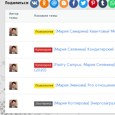
:
Вконтакте
Одноклассники
Mail.ru
Blogger
Facebook
Twitter
Pinterest
Tumb
Поделиться:
Автор
Похожие темы
темы
[Мария Самарина] Квантовый М
Психология
[Мария Селянина] Кондитерский к
Кулинария
[Pastry Campus, Мария Селянина] 
Кулинария
(2020)
[Мария Эминова] Pro отношения
Психология
[Мария Котлярова] Энергозагруз
Эзотерика