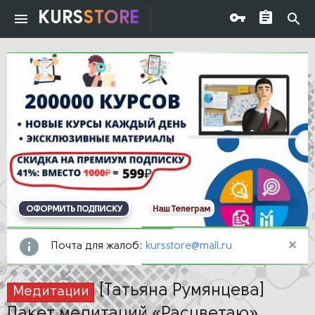
KURS
STORE
ОФОРМИТЬ ПОДПИСКУ
Наш Телеграм
Почта для жалоб:
kursstore@mail.ru
[Татьяна Румянцева]
Медитации
Пакет медитаций «Расцветаю»