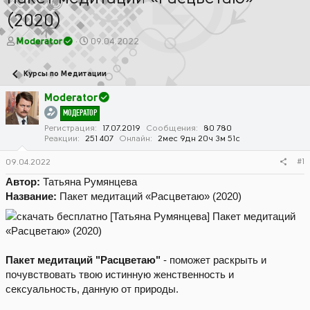
(2020)
А
Д
Moderator
09.04.2022
в
а
т
т
Курсы по Медитации
о
а
р
н
Moderator
т
а
МОДЕРАТОР
е
ч
м
а
Регистрация
17.07.2019
Сообщения
80 780
Реакции
251 407
Онлайн
2мес 9дн 20ч 3м 51с
ы
л
а
#1
09.04.2022
Автор:
Татьяна Румянцева
Название:
Пакет медитаций «Расцветаю» (2020)
Пакет медитаций "Расцветаю"
- поможет раскрыть и
почувствовать твою истинную женственность и
сексуальность, данную от природы.