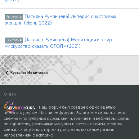
(2023)
[Татьяна Румянцева] Империя счастливых
Энергия
женщин (Июнь 2022)
[Татьяна Румянцева] Медитация и эфир
Энергия
«Искусство сказать СТОП» (2021)
Курсы по Медитации
О нас
- Наш форум был создан с одной целью,
помогать другим! На нашем форуме, Вы можете скачать самые
свежие и популярные курсы, книги, тренинги и вебинары, схемы
по заработку, различные мануалы и готовые кейсы, а так же
слитые складчины с торрент ресурсов, по самым разным
направлениям бесплатно!