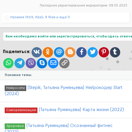
Последнее редактирование модератором:
08.05.2025
Р
Наталия 1969
,
AllaS
,
Я Фея
и еще 11
е
а
к
ц
Вам необходимо войти или зарегистрироваться, чтобы здесь отвеча
и
и
:
Вконтакте
Одноклассники
Mail.ru
Blogger
Facebook
Twitter
Pinterest
Tumblr
Поделиться:
WhatsApp
Telegram
Viber
Skype
Электронная почта
Ссылка
Похожие темы
[Stepik, Татьяна Румянцева] Нейрокодер Start
Нейросети
(2024)
[Татьяна Румянцева] Карта жизни (2022)
Самореализация
[Татьяна Румянцева] Осознанный фитнес
Здоровье