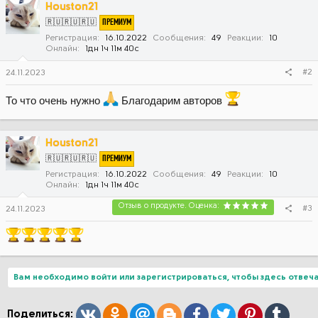
ц
Houston21
и
ПРЕМИУМ
🇷🇺🇷🇺🇷🇺
и
:
Регистрация
16.10.2022
Сообщения
49
Реакции
10
Онлайн
1дн 1ч 11м 40с
#2
24.11.2023
То что очень нужно
Благодарим авторов
Houston21
ПРЕМИУМ
🇷🇺🇷🇺🇷🇺
Регистрация
16.10.2022
Сообщения
49
Реакции
10
Онлайн
1дн 1ч 11м 40с
Отзыв о продукте. Оценка:
#3
24.11.2023
Вам необходимо войти или зарегистрироваться, чтобы здесь отвеча
Вконтакте
Одноклассники
Mail.ru
Blogger
Facebook
Twitter
Pinterest
Tumblr
Поделиться: