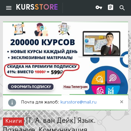
KURS
STORE
ОФОРМИТЬ ПОДПИСКУ
Наш Телеграм
Почта для жалоб:
kursstore@mail.ru
[Т. А. ван Дейк] Язык.
Книги
Познание. Коммуникация