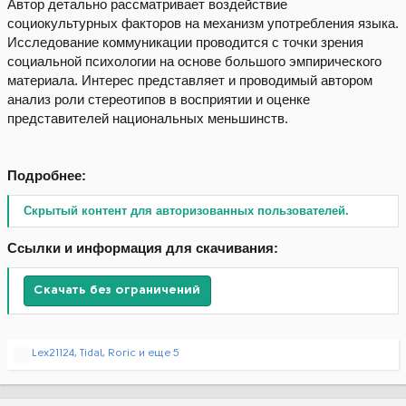
Автор детально рассматривает воздействие
социокультурных факторов на механизм употребления языка.
Исследование коммуникации проводится с точки зрения
социальной психологии на основе большого эмпирического
материала. Интерес представляет и проводимый автором
анализ роли стереотипов в восприятии и оценке
представителей национальных меньшинств.
Подробнее:
Скрытый контент для авторизованных пользователей.
Ссылки и информация для скачивания:
Скачать без ограничений
Р
Lex21124
,
Tidal
,
Roric
и еще 5
е
а
к