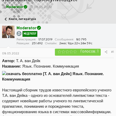
А
Д
Moderator
08.05.2022
в
а
т
т
Книги, литература
о
а
р
н
Moderator
т
а
МОДЕРАТОР
е
ч
м
а
Регистрация
17.07.2019
Сообщения
80 795
Реакции
251 492
Онлайн
2мес 9дн 22ч 24м 59с
ы
л
а
Голосов: 1
#1
08.05.2022
Автор:
Т. А. ван Дейк
Название:
Язык. Познание. Коммуникация
Настоящий сборник трудов известного европейского ученого
Т.А. ван Дейка - одного из основателей лингвистики текста -
содержит новейшие работы ученого по лингвистической
прагматике, пониманию и порождению текста,
функционированию языка в системах массовойинформации.