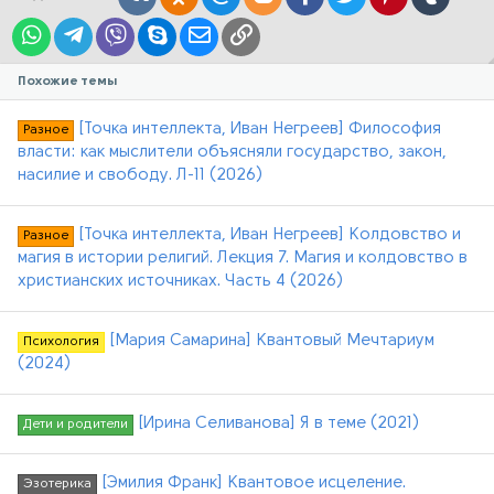
WhatsApp
Telegram
Viber
Skype
Электронная почта
Ссылка
Похожие темы
[Точка интеллекта, Иван Негреев] Философия
Разное
власти: как мыслители объясняли государство, закон,
насилие и свободу. Л-11 (2026)
[Точка интеллекта, Иван Негреев] Колдовство и
Разное
магия в истории религий. Лекция 7. Магия и колдовство в
христианских источниках. Часть 4 (2026)
[Мария Самарина] Квантовый Мечтариум
Психология
(2024)
[Ирина Селиванова] Я в теме (2021)
Дети и родители
[Эмилия Франк] Квантовое исцеление.
Эзотерика