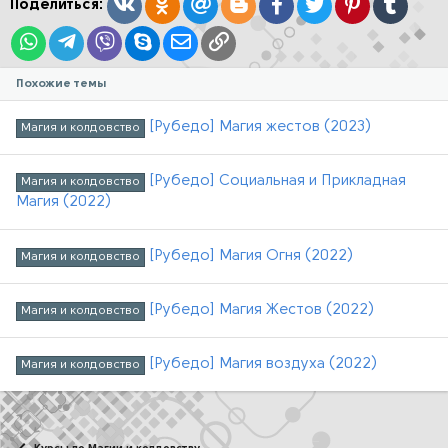
Вконтакте
Одноклассники
Mail.ru
Blogger
Facebook
Twitter
Pinterest
Tumblr
Поделиться:
WhatsApp
Telegram
Viber
Skype
Электронная почта
Ссылка
Похожие темы
[Рубедо] Магия жестов (2023)
Магия и колдовство
[Рубедо] Социальная и Прикладная
Магия и колдовство
Магия (2022)
[Рубедо] Магия Огня (2022)
Магия и колдовство
[Рубедо] Магия Жестов (2022)
Магия и колдовство
[Рубедо] Магия воздуха (2022)
Магия и колдовство