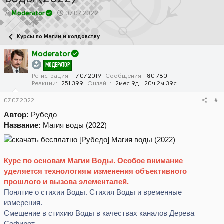
А
Д
Moderator
07.07.2022
в
а
т
т
Курсы по Магии и колдовству
о
а
р
н
Moderator
т
а
МОДЕРАТОР
е
ч
м
а
Регистрация
17.07.2019
Сообщения
80 780
Реакции
251 399
Онлайн
2мес 9дн 20ч 2м 39с
ы
л
а
#1
07.07.2022
Автор:
Рубедо
Название:
Магия воды (2022)
Курс по основам Магии Воды. Особое внимание
уделяется технологиям изменения объективного
прошлого и вызова элементалей.
Понятие о стихии Воды. Стихия Воды и временные
измерения.
Смещение в стихию Воды в качествах каналов Дерева
Сефирот.