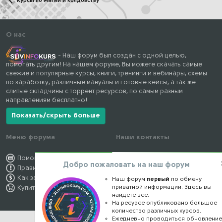
Курсы по Магии и колдовству
О нас
- Наш форум был создан с одной целью,
помогать другим! На нашем форуме, Вы можете скачать самые
свежие и популярные курсы, книги, тренинги и вебинары, схемы
по заработку, различные мануалы и готовые кейсы, а так же
слитые складчины с торрент ресурсов, по самым разным
направлениям бесплатно!
Показать/скрыть больше
Меню форума
Наши контакты
Помощь по форуму
kursstore@mail.ru
Добро пожаловать на наш форум
Правила форума
Обратная связь
Как заработать
Конфиденциальность
Наш форум
первый
по обмену
приватной информации. Здесь вы
Купить премиум
Правообладателям
найдете все.
На ресурсе опубликовано большое
количество различных курсов.
Ежедневно проводиться обновлени