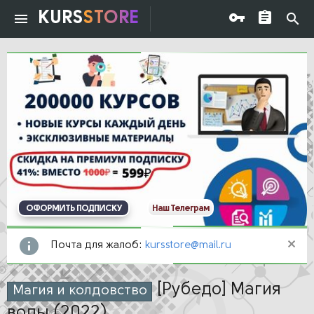
KURS
STORE
ОФОРМИТЬ ПОДПИСКУ
Наш Телеграм
Почта для жалоб:
kursstore@mail.ru
[Рубедо] Магия
Магия и колдовство
воды (2022)