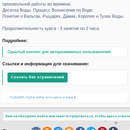
произвольной работы во времени.
Десятка Воды. Процесс Вознесения по Воде.
Понятие о Вальтах, Рыцарях, Дамах, Королях и Тузах Воды.
Продолжительность курса - 3 занятия по 2 часа.
Подробнее:
Скрытый контент для авторизованных пользователей.
Ссылки и информация для скачивания:
Скачать без ограничений
Р
hottej85
,
tasha-asha
,
annogina
и еще 4
е
а
к
ц
Вам необходимо войти или зарегистрироваться, чтобы здесь отвеча
и
и
: