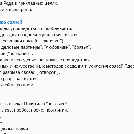
и Рода в прикладных целях.
 и канала рода.
ыва связей
оцесс, последствия и особенности.
дов для создания и усиления связей.
 создания связей ("приворот").
 "деловые партнёры", "любовники", "братья".
й ("венчание").
ание и поведение, возможные последствия.
ых и искусственных методов создания и усиления связей ("дер
 разрыва связей ("отворот").
о разрыва связей.
вязей в прошлом.
ы
еловека. Понятие о "негативе".
глазе, пробое, порче, проклятии.
.
ия.
Родовые порчи.