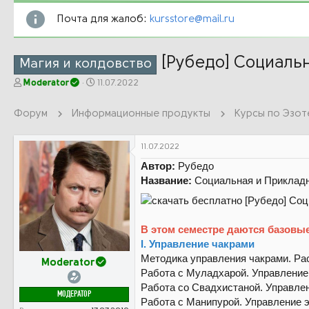
Почта для жалоб:
kursstore@mail.ru
[Рубедо] Социальн
Магия и колдовство
А
Д
Moderator
11.07.2022
в
а
т
т
Форум
Информационные продукты
Курсы по Эзот
о
а
р
н
т
а
11.07.2022
е
ч
Автор:
Рубедо
м
а
Название:
Социальная и Прикладн
ы
л
а
В этом семестре даются базовые
I. Управление чакрами
Методика управления чакрами. Рас
Moderator
Работа с Муладхарой. Управление 
Работа со Свадхистаной. Управле
МОДЕРАТОР
Работа с Манипурой. Управление э