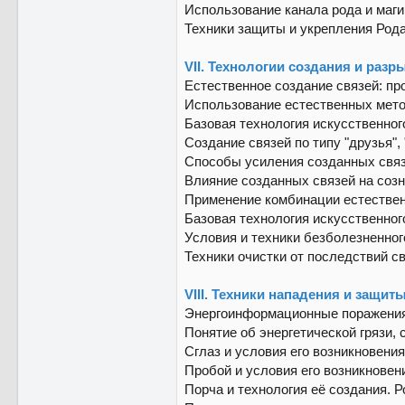
Использование канала рода и маги
Техники защиты и укрепления Рода
VII. Технологии создания и разр
Естественное создание связей: пр
Использование естественных мето
Базовая технология искусственного
Создание связей по типу "друзья",
Способы усиления созданных связе
Влияние созданных связей на созн
Применение комбинации естественн
Базовая технология искусственного
Условия и техники безболезненног
Техники очистки от последствий с
VIII. Техники нападения и защит
Энергоинформационные поражения ч
Понятие об энергетической грязи, с
Сглаз и условия его возникновения
Пробой и условия его возникновен
Порча и технология её создания. 