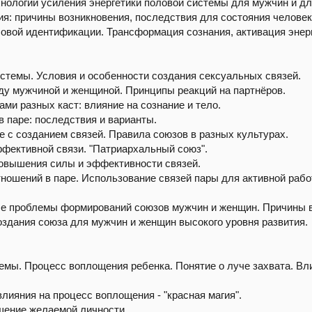
ехнологии усиления энергетики половой системы для мужчин и д
: причины возникновения, последствия для состояния человек
вой идентификации. Трансформация сознания, активация энерг
темы. Условия и особенности создания сексуальных связей.
у мужчиной и женщиной. Принципы реакций на партнёров.
и разных каст: влияние на сознание и тело.
 паре: последствия и варианты.
 с созданием связей. Правила союзов в разных культурах.
фективной связи. "Патриархальный союз".
повышения силы и эффективности связей.
ношений в паре. Использование связей пары для активной работ
 проблемы формирований союзов мужчин и женщин. Причины во
здания союза для мужчин и женщин высокого уровня развития.
мы. Процесс воплощения ребенка. Понятие о луче захвата. Вли
ияния на процесс воплощения - "красная магия".
щение желаемой личности.