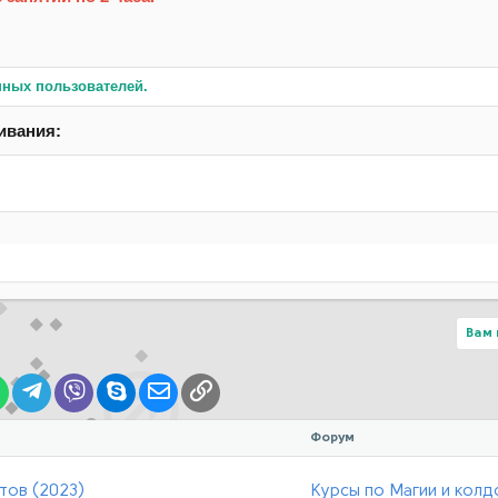
нных пользователей.
ивания:
Вам 
lr
WhatsApp
Telegram
Viber
Skype
Электронная почта
Ссылка
Форум
тов (2023)
Курсы по Магии и колд