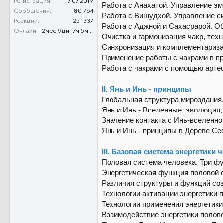
Регистрация
17.07.2019
Работа с Анахатой. Управление эм
Сообщения
80 764
Работа с Вишудхой. Управление с
Реакции
251 337
Работа с Аджной и Сахасрарой. О
Онлайн
2мес 9дн 17ч 5м 34с
Очистка и гармонизация чакр, техн
Синхронизация и комплементаризац
Применение работы с чакрами в пр
Работа с чакрами с помощью арте
II. Янь и Инь - принципы
Глобальная структура мироздания
Янь и Инь - Вселенные, эволюция,
Значение контакта с Инь-вселенной
Янь и Инь - принципы в Дереве Сеф
III. Базовая система энергетики 
Половая система человека. Три ф
Энергетическая функция половой с
Различия структуры и функций соз
Технологии активации энергетики 
Технологии применения энергетик
Взаимодействие энергетики полов