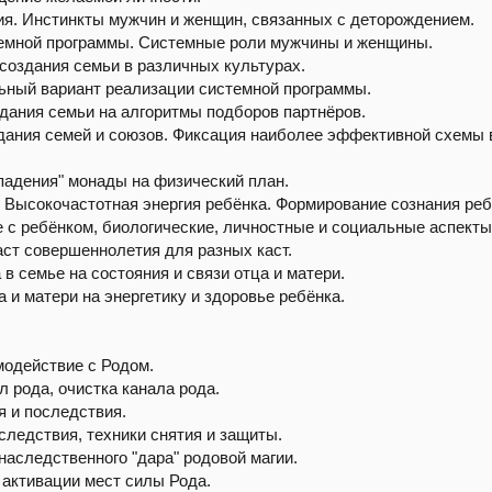
я. Инстинкты мужчин и женщин, связанных с деторождением.
темной программы. Системные роли мужчины и женщины.
создания семьи в различных культурах.
льный вариант реализации системной программы.
дания семьи на алгоритмы подборов партнёров.
ания семей и союзов. Фиксация наиболее эффективной схемы 
падения" монады на физический план.
 Высокочастотная энергия ребёнка. Формирование сознания реб
е с ребёнком, биологические, личностные и социальные аспекты
ст совершеннолетия для разных каст.
в семье на состояния и связи отца и матери.
 и матери на энергетику и здоровье ребёнка.
модействие с Родом.
л рода, очистка канала рода.
я и последствия.
следствия, техники снятия и защиты.
наследственного "дара" родовой магии.
 активации мест силы Рода.