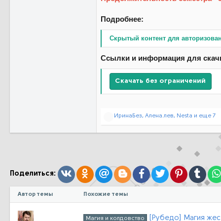
Подробнее:
Скрытый контент для авторизова
Ссылки и информация для скач
Скачать без ограничений
Р
ИринаБез
,
Алена.лев
,
Nesta
и еще 7
е
а
к
ц
и
и
:
Вконтакте
Одноклассники
Mail.ru
Blogger
Facebook
Twitter
Pinterest
Tumb
Поделиться:
Автор темы
Похожие темы
[Рубедо] Магия жес
Магия и колдовство