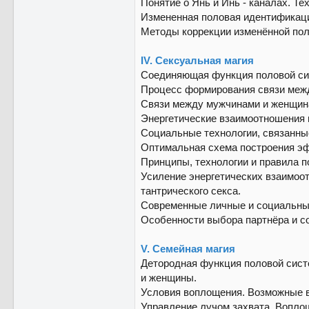
Понятие о Янь и Инь - каналах. Т
Измененная половая идентификация
Методы коррекции изменённой поло
IV. Сексуальная магия
Соединяющая функция половой сис
Процесс формирования связи межд
Связи между мужчинами и женщинам
Энергетические взаимоотношения в
Социальные технологии, связанные
Оптимальная схема построения эф
Принципы, технологии и правила 
Усиление энергетических взаимоот
тантрического секса.
Современные личные и социальные
Особенности выбора партнёра и со
V. Семейная магия
Детородная функция половой систе
и женщины.
Условия воплощения. Возможные вл
Управление лучом захвата. Вопло