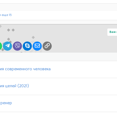
 еще 15
Вам 
lr
WhatsApp
Telegram
Viber
Skype
Электронная почта
Ссылка
ния современного человека
ия целей (2021)
тренер