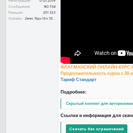
Регистрация
17.07.2019
Сообщения
80 764
Реакции
251 323
Онлайн
2мес 9дн 16ч 35м 0с
ФЛАГМАНСКИЙ ОНЛАЙН-КУРС Р
Продолжительность курса с 30 и
Тариф Стандарт
Подробнее:
Скрытый контент для авторизова
Ссылки и информация для скач
Скачать без ограничений