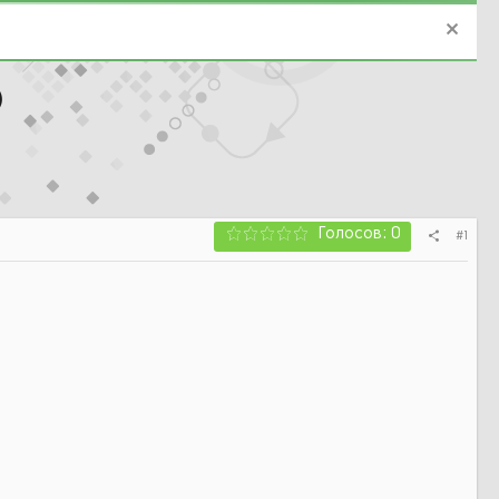
)
Голосов: 0
#1