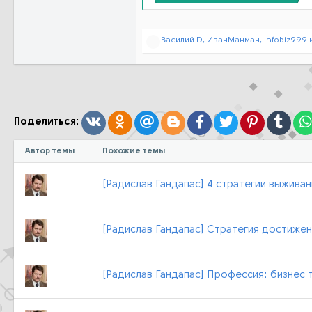
Р
Василий D
,
ИванМанман
,
infobiz999
и
е
а
к
ц
и
и
:
Вконтакте
Одноклассники
Mail.ru
Blogger
Facebook
Twitter
Pinterest
Tumb
Поделиться:
Автор темы
Похожие темы
[Радислав Гандапас] 4 стратегии выжива
[Радислав Гандапас] Стратегия достижен
[Радислав Гандапас] Профессия: бизнес 