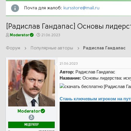
Почта для жалоб:
kursstore@mail.ru
[Радислав Гандапас] Основы лидерст
А
Д
Moderator
21.06.2023
в
а
т
т
Форум
Популярные авторы
Радислав Гандапас
о
а
р
н
т
а
21.06.2023
е
ч
Автор:
Радислав Гандапас
м
а
ы
л
Название:
Основы лидерства: иск
а
Стань ключевым игроком на пути
Moderator
МОДЕРАТОР