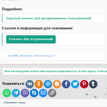
Подробнее:
Скрытый контент для авторизованных пользователей.
Ссылки и информация для скачивания:
Скачать без ограничений
Р
furik88
,
artydima
,
Олеся1
и еще 11
е
а
к
ц
Вам необходимо войти или зарегистрироваться, чтобы здесь отвеча
и
и
:
Вконтакте
Одноклассники
Mail.ru
Blogger
Facebook
Twitter
Pinterest
Tumblr
Поделиться:
WhatsApp
Telegram
Viber
Skype
Электронная почта
Ссылка
Похожие темы