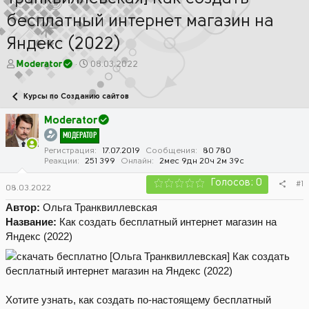
бесплатный интернет магазин на
Яндекс (2022)
А
Д
Moderator
08.03.2022
в
а
т
т
Курсы по Созданию сайтов
о
а
р
н
Moderator
т
а
МОДЕРАТОР
е
ч
м
а
Регистрация
17.07.2019
Сообщения
80 780
Реакции
251 399
Онлайн
2мес 9дн 20ч 2м 39с
ы
л
а
Голосов: 0
#1
08.03.2022
Автор:
Ольга Транквиллевская
Название:
Как создать бесплатный интернет магазин на
Яндекс (2022)
Хотите узнать, как создать по-настоящему бесплатный