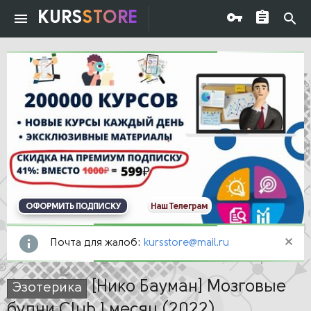
KURS
STORE
ОФОРМИТЬ ПОДПИСКУ
Наш Телеграм
Почта для жалоб:
kursstore@mail.ru
[Нико Бауман] Мозговые
Эзотерика
будни Club 1 месяц (2022)