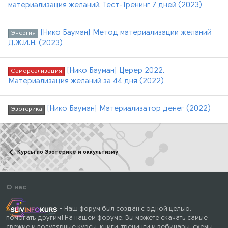
материализация желаний. Тест-Тренинг 7 дней (2023)
[Нико Бауман] Метод материализации желаний
Энергия
Д.Ж.И.Н. (2023)
[Нико Бауман] Церер 2022.
Самореализация
Материализация желаний за 44 дня (2022)
[Нико Бауман] Материализатор денег (2022)
Эзотерика
Курсы по Эзотерике и оккультизму
О нас
- Наш форум был создан с одной целью,
помогать другим! На нашем форуме, Вы можете скачать самые
свежие и популярные курсы, книги, тренинги и вебинары, схемы