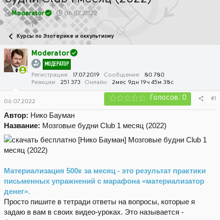
А
Д
Moderator
06.07.2022
в
а
т
т
Курсы по Эзотерике и оккультизму
о
а
р
н
Moderator
т
а
МОДЕРАТОР
е
ч
м
а
Регистрация
17.07.2019
Сообщения
80 780
Реакции
251 373
Онлайн
2мес 9дн 19ч 45м 38с
ы
л
а
Голосов: 0
#1
06.07.2022
Автор:
Нико Бауман
Название:
Мозговые будни Club 1 месяц (2022)
М
ате
риализация 500к за месяц - это результат практики
письменных упражнений с марафона «материализатор
денег».
Просто пишите в тетради ответы на вопросы, которые я
задаю в вам в своих видео-уроках. Это называется -