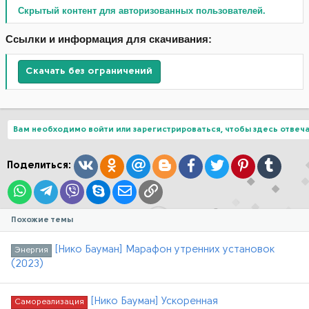
Скрытый контент для авторизованных пользователей.
Ссылки и информация для скачивания:
Скачать без ограничений
Вам необходимо войти или зарегистрироваться, чтобы здесь отвеча
Вконтакте
Одноклассники
Mail.ru
Blogger
Facebook
Twitter
Pinterest
Tumblr
Поделиться:
WhatsApp
Telegram
Viber
Skype
Электронная почта
Ссылка
Похожие темы
[Нико Бауман] Марафон утренних установок
Энергия
(2023)
[Нико Бауман] Ускоренная
Самореализация