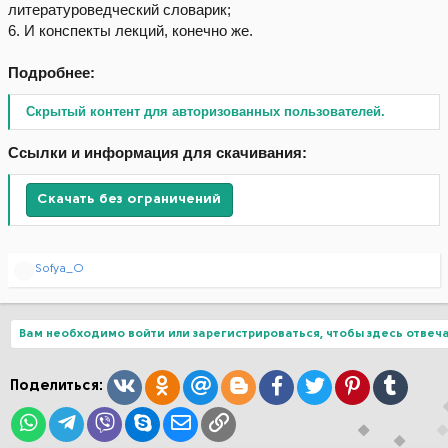
литературоведческий словарик;
6. И конспекты лекций, конечно же.
Подробнее:
Скрытый контент для авторизованных пользователей.
Ссылки и информация для скачивания:
Скачать без ограничений
Р
Sofya_O
е
а
к
ц
Вам необходимо войти или зарегистрироваться, чтобы здесь отвеча
и
и
:
Вконтакте
Одноклассники
Mail.ru
Blogger
Facebook
Twitter
Pinterest
Tumblr
Поделиться:
WhatsApp
Telegram
Viber
Skype
Электронная почта
Ссылка