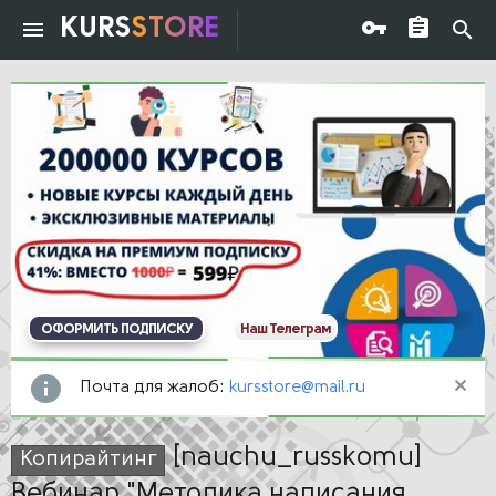
KURS
STORE
ОФОРМИТЬ ПОДПИСКУ
Наш Телеграм
Почта для жалоб:
kursstore@mail.ru
[nauchu_russkomu]
Копирайтинг
Вебинар "Методика написания