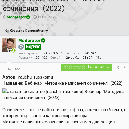
сочинения" (2022)
А
Д
Moderator
18.04.2022
в
а
т
т
Курсы по Копирайтингу
о
а
р
н
Moderator
т
а
МОДЕРАТОР
е
ч
м
а
Регистрация
17.07.2019
Сообщения
80 797
Реакции
251 462
Онлайн
2мес 9дн 21ч 57м 45с
ы
л
а
Голосов: 0
#1
18.04.2022
Автор:
nauchu_russkomu
Название:
Вебинар "Методика написания сочинения" (2022)
Сочинение – это не набор типовых фраз, а целостный текст, в
котором открывается картина мира автора.
Методике написания сочинения я посвятила две лекции.