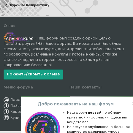
Курсы по Копирайтингу
О нас
- Наш форум был создан с одной целью,
помогать другим! На нашем форуме, Вы можете скачать самые
свежие и популярные курсы, книги, тренинги и вебинары, схемы
по заработку, различные мануалы и готовые кейсы, а так же
слитые складчины с торрент ресурсов, по самым разным
направлениям бесплатно!
Показать/скрыть больше
Меню форума
Наши контакты
Помощь по форуму
kursstore@mail.ru
Добро пожаловать на наш форум
Правила форума
Обратная связь
Как заработать
Конфиденциальность
Наш форум
первый
по обмену
приватной информации. Здесь вы
Купить премиум
Правообладателям
найдете все.
На ресурсе опубликовано большое
количество различных курсов.