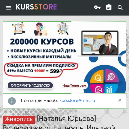
KURS
STORE
ОФОРМИТЬ ПОДПИСКУ
Наш Телеграм
Почта для жалоб:
kursstore@mail.ru
[Наталья Юрьева]
Живопись
Видеоуроки от Надежды Ильиной