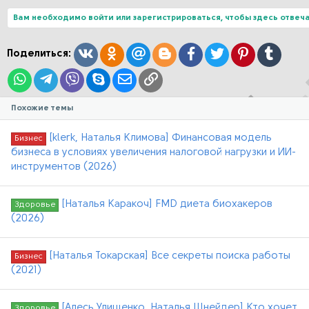
к
ц
Вам необходимо войти или зарегистрироваться, чтобы здесь отвеча
и
и
:
Вконтакте
Одноклассники
Mail.ru
Blogger
Facebook
Twitter
Pinterest
Tumblr
Поделиться:
WhatsApp
Telegram
Viber
Skype
Электронная почта
Ссылка
Похожие темы
[klerk, Наталья Климова] Финансовая модель
Бизнес
бизнеса в условиях увеличения налоговой нагрузки и ИИ-
инструментов (2026)
[Наталья Каракоч] FMD диета биохакеров
Здоровье
(2026)
[Наталья Токарская] Все секреты поиска работы
Бизнес
(2021)
[Алесь Улищенко, Наталья Шнейдер] Кто хочет
Здоровье