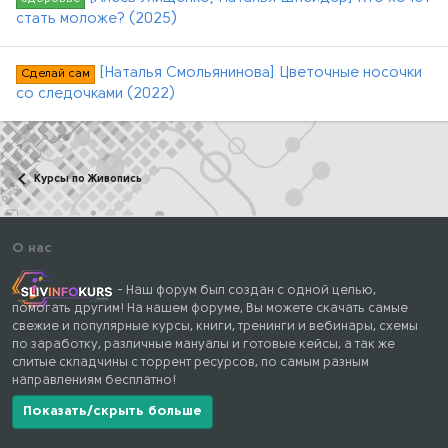
стать моложе? (2025)
[Наталья Смольянинова] Цветочные носочки
Сделай сам
со следочками (2022)
Курсы по Живопись
О нас
- Наш форум был создан с одной целью,
помогать другим! На нашем форуме, Вы можете скачать самые
свежие и популярные курсы, книги, тренинги и вебинары, схемы
по заработку, различные мануалы и готовые кейсы, а так же
слитые складчины с торрент ресурсов, по самым разным
направлениям бесплатно!
Показать/скрыть больше