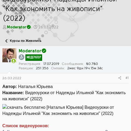
"Как экономить на живописи"
(2022)
А
Д
Moderator
26.03.2022
в
а
т
т
Курсы по Живопись
о
а
р
н
Moderator
т
а
МОДЕРАТОР
е
ч
м
а
Регистрация
17.07.2019
Сообщения
80 780
Реакции
251 356
Онлайн
2мес 9дн 19ч 15м 34с
ы
л
а
#1
26.03.2022
Автор:
Наталья Юрьева
Название:
Видеоуроки от Надежды Ильиной "Как экономить
на живописи" (2022)
Список видеоуроков: