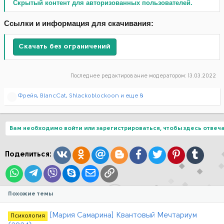
Скрытый контент для авторизованных пользователей.
Ссылки и информация для скачивания:
Скачать без ограничений
Последнее редактирование модератором:
13.03.2022
Р
Фрейя
,
BlancCat
,
Shlackoblockoon
и еще 8
е
а
к
ц
Вам необходимо войти или зарегистрироваться, чтобы здесь отвеча
и
и
:
Вконтакте
Одноклассники
Mail.ru
Blogger
Facebook
Twitter
Pinterest
Tumblr
Поделиться:
WhatsApp
Telegram
Viber
Skype
Электронная почта
Ссылка
Похожие темы
[Мария Самарина] Квантовый Мечтариум
Психология