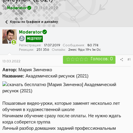
А
Д
Moderator
13.03.2022
в
а
т
т
Курсы по Графике и дизайну
о
а
р
н
Moderator
т
а
МОДЕРАТОР
е
ч
м
а
Регистрация
17.07.2019
Сообщения
80 774
Реакции
251 356
Онлайн
2мес 9дн 19ч 1м 0с
ы
л
а
Голосов: 0
#1
13.03.2022
Автор:
Мария Зинченко
Название:
Академический рисунок (2021)
Пошаговые видеo-уроки, которые заменят несколько лет
обучения в художественной школе
Начинаем обучение сразу после оплаты. Не нужно ждать
когда соберется группа
Личный разбор домашних заданий профессиональным