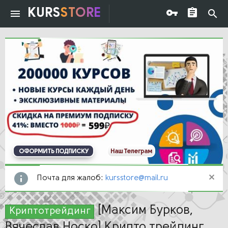
KURS
STORE
ОФОРМИТЬ ПОДПИСКУ
Наш Телеграм
Почта для жалоб:
kursstore@mail.ru
[Максим Бурков,
Криптотрейдинг
Вячеслав Носко] Крипто трейдинг