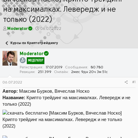
на максималках. Левередж и не
только (2022)
А
Д
Moderator
06.07.2022
в
а
т
т
Курсы по Криптотрейдингу
о
а
р
н
Moderator
т
а
МОДЕРАТОР
е
ч
м
а
Регистрация
17.07.2019
Сообщения
80 780
Реакции
251 399
Онлайн
2мес 9дн 20ч 3м 51с
ы
л
а
#1
06.07.2022
Автор:
Максим Бурков, Вячеслав Носко
Название:
Крипто трейдинг на максималках. Левередж и не
только (2022)