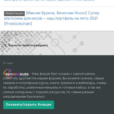
[Максим Бурков, Вячеслав Носко] Супер
Инвестиции
альткоины для иксов — наш портфель на лето 2021
[Problockchain]
Курсы по Криптотрейдингу
О нас
- Наш форум был создан с одной целью,
помогать другим! На нашем форуме, Вы можете скачать самые
свежие и популярные курсы, книги, тренинги и вебинары, схемы
по заработку, различные мануалы и готовые кейсы, а так же
слитые складчины с торрент ресурсов, по самым разным
направлениям бесплатно!
Показать/скрыть больше