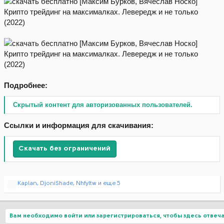
Подробнее:
Скрытый контент для авторизованных пользователей.
Ссылки и информация для скачивания:
Скачать без ограничений
Р
Kaplan
,
DjoniShade
,
Nhfyltw
и еще 5
е
а
к
ц
Вам необходимо войти или зарегистрироваться, чтобы здесь отвеча
и