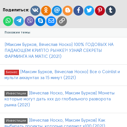
и
:
Вконтакте
Одноклассники
Mail.ru
Blogger
Facebook
Twitter
Pinterest
Tumblr
Поделиться:
WhatsApp
Telegram
Viber
Skype
Электронная почта
Ссылка
Похожие темы
[Максим Бурков, Вячеслав Носко] 100% ГОДОВЫХ НА
ПАДАЮЩЕМ КРИПТО РЫНКЕ?! УЗНАЙ СЕКРЕТЫ
ФАРМИНГА НА MATIC (2021)
[Максим Бурков, Вячеслав Носко] Все о Coinlist и
Бизнес
мульти аккаунтах за 15 минут (2021)
[Вячеслав Носко, Максим Бурков] Монеты
Инвестиции
которые могут дать ххх до глобального разворота
рынка (2021)
[Вячеслав Носко, Максим Бурков] Как
Инвестиции
выбирать проекты, которые сделают x100 (2021)