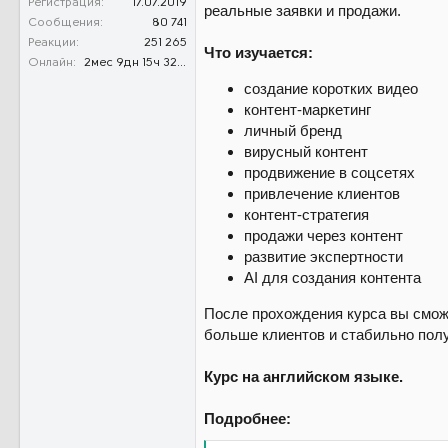
Регистрация
17.07.2019
реальные заявки и продажи.
Сообщения
80 741
Реакции
251 265
Что изучается:
Онлайн
2мес 9дн 15ч 32м 59с
создание коротких видео
контент-маркетинг
личный бренд
вирусный контент
продвижение в соцсетях
привлечение клиентов
контент-стратегия
продажи через контент
развитие экспертности
AI для создания контента
После прохождения курса вы сможе
больше клиентов и стабильно пол
Курс на английском языке.
Подробнее: