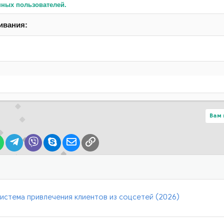
нных пользователей.
ивания:
Вам 
lr
WhatsApp
Telegram
Viber
Skype
Электронная почта
Ссылка
 система привлечения клиентов из соцсетей (2026)