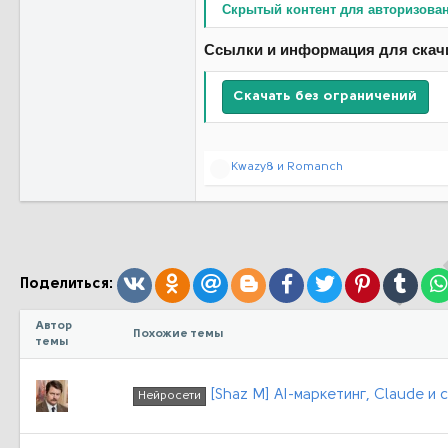
Скрытый контент для авторизова
Ссылки и информация для скач
Скачать без ограничений
Р
Kwazy8
и
Romanch
е
а
к
ц
и
и
:
Вконтакте
Одноклассники
Mail.ru
Blogger
Facebook
Twitter
Pinterest
Tumb
Поделиться:
Автор
Похожие темы
темы
[Shaz M] AI-маркетинг, Claude и
Нейросети