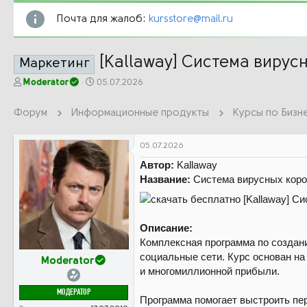
Почта для жалоб:
kursstore@mail.ru
[Kallaway] Система вирус
Маркетинг
А
Д
Moderator
05.07.2026
в
а
т
т
Форум
Информационные продукты
о
а
р
н
т
а
05.07.2026
е
ч
Автор:
Kallaway
м
а
Название:
Система вирусных корот
ы
л
а
Описание:
Комплексная программа по создани
социальные сети. Курс основан н
Moderator
и многомиллионной прибыли.
МОДЕРАТОР
Программа помогает выстроить пер