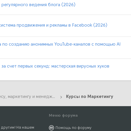
регулярного ведения блога (2026)
система продвижения и рекламы в Facebook (2026)
а по созданию анонимных YouTube-каналов с помощью AI
за счет первых секунд: мастерская вирусных хуков
Курсы по Бизнесу, маркетингу и менеджменту
Курсы по Маркетингу
Меню форума
 другим! На нашем
Помощь по форуму