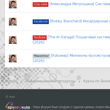
[Александра Митрошина] Система 
Соц сети
[Robby Blanchard] Инсайдерская 
Facebook
[The AI Garage] Пошаговая систем
YouTube
(2026)
[Kallaway] Миллионы просмотров 
Маркетинг
(2026)
Форум
Информационные продукты
О нас
- Наш форум был создан с одной целью, помогать