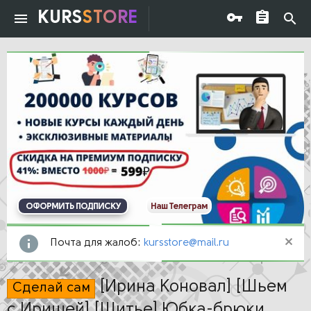
KURS
STORE
ОФОРМИТЬ ПОДПИСКУ
Наш Телеграм
Почта для жалоб:
kursstore@mail.ru
[Ирина Коновал] [Шьем
Сделай сам
с Иришей] [Шитье] Юбка-брюки