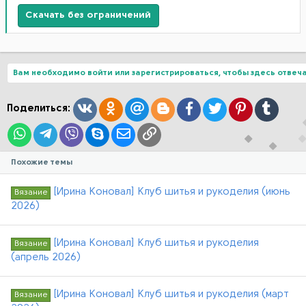
Скачать без ограничений
Вам необходимо войти или зарегистрироваться, чтобы здесь отвеча
Вконтакте
Одноклассники
Mail.ru
Blogger
Facebook
Twitter
Pinterest
Tumblr
Поделиться:
WhatsApp
Telegram
Viber
Skype
Электронная почта
Ссылка
Похожие темы
[Ирина Коновал] Клуб шитья и рукоделия (июнь
Вязание
2026)
[Ирина Коновал] Клуб шитья и рукоделия
Вязание
(апрель 2026)
[Ирина Коновал] Клуб шитья и рукоделия (март
Вязание