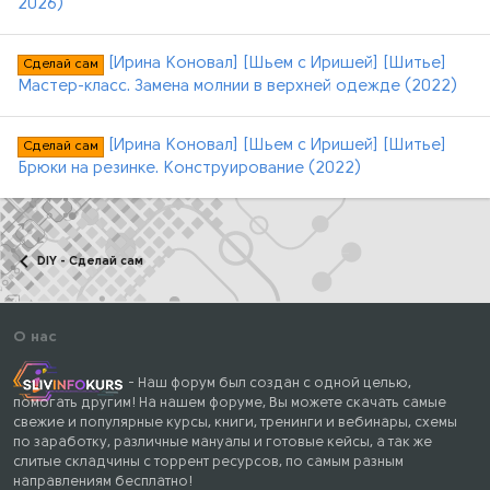
2026)
[Ирина Коновал] [Шьем с Иришей] [Шитье]
Сделай сам
Мастер-класс. Замена молнии в верхней одежде (2022)
[Ирина Коновал] [Шьем с Иришей] [Шитье]
Сделай сам
Брюки на резинке. Конструирование (2022)
DIY - Сделай сам
О нас
- Наш форум был создан с одной целью,
помогать другим! На нашем форуме, Вы можете скачать самые
свежие и популярные курсы, книги, тренинги и вебинары, схемы
по заработку, различные мануалы и готовые кейсы, а так же
слитые складчины с торрент ресурсов, по самым разным
направлениям бесплатно!