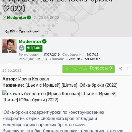
(2022)
А
Д
Moderator
25.06.2022
в
а
т
т
DIY - Сделай сам
о
а
р
н
Moderator
т
а
МОДЕРАТОР
е
ч
м
а
Регистрация
17.07.2019
Сообщения
80 762
Реакции
251 317
Онлайн
2мес 9дн 16ч 14м 8с
ы
л
а
Голосов: 0
#1
25.06.2022
Автор:
Ирина Коновал
Название:
[Шьем с Иришей] [Шитье] Юбка-брюки (2022)
Юбка-брюки содержит уроки по конструированию
комфортных брюк свободного кроя от бедра и
моделированию нарядных брюк со ками.
Видеокурс по юбке-брюкам содержит технологию, которую