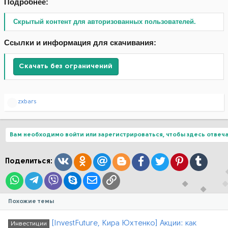
Подробнее:
Скрытый контент для авторизованных пользователей.
Ссылки и информация для скачивания:
Скачать без ограничений
Р
zxbars
е
а
к
ц
Вам необходимо войти или зарегистрироваться, чтобы здесь отвеча
и
и
:
Вконтакте
Одноклассники
Mail.ru
Blogger
Facebook
Twitter
Pinterest
Tumblr
Поделиться:
WhatsApp
Telegram
Viber
Skype
Электронная почта
Ссылка
Похожие темы
[InvestFuture, Кира Юхтенко] Акции: как
Инвестиции