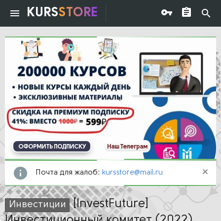
KURS
STORE
ОФОРМИТЬ ПОДПИСКУ
Наш Телеграм
Почта для жалоб:
kursstore@mail.ru
[InvestFuture]
Инвестиции
Инвестиционный комитет (2022)