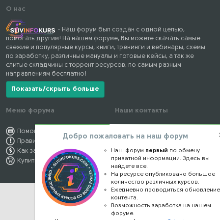
О нас
- Наш форум был создан с одной целью,
помогать другим! На нашем форуме, Вы можете скачать самые
свежие и популярные курсы, книги, тренинги и вебинары, схемы
по заработку, различные мануалы и готовые кейсы, а так же
слитые складчины с торрент ресурсов, по самым разным
направлениям бесплатно!
Показать/скрыть больше
Меню форума
Наши контакты
Помощь по форуму
kursstore@mail.ru
Добро пожаловать на наш форум
Правила форума
Обратная связь
Наш форум
первый
по обмену
Как заработать
Конфиденциальность
приватной информации. Здесь вы
Купить премиум
Правообладателям
найдете все.
На ресурсе опубликовано большое
количество различных курсов.
Ежедневно проводиться обновлени
контента.
Возможность заработка на нашем
форуме.