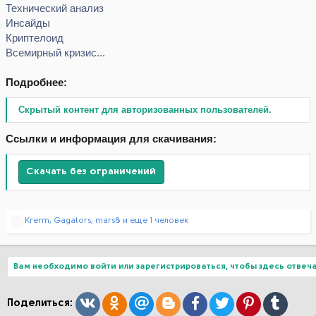
Технический анализ
Инсайды
Криптелоид
Всемирный кризис...
Подробнее:
Скрытый контент для авторизованных пользователей.
Ссылки и информация для скачивания:
Скачать без ограничений
Р
Krerm
,
Gagators
,
mars8
и еще 1 человек
е
а
к
ц
Вам необходимо войти или зарегистрироваться, чтобы здесь отвеча
и
и
:
Вконтакте
Одноклассники
Mail.ru
Blogger
Facebook
Twitter
Pinterest
Tumblr
Поделиться: