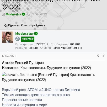
(2022)
А
Д
Moderator
12.04.2022
в
а
т
т
Курсы по Криптотрейдингу
о
а
р
н
Moderator
т
а
МОДЕРАТОР
е
ч
м
а
Регистрация
17.07.2019
Сообщения
80 780
Реакции
251 414
Онлайн
2мес 9дн 20ч 3м 51с
ы
л
а
#1
12.04.2022
Автор:
Евгений Пупырин
Название:
Криптовалюты. Будущее наступило (2022)
Взрывной рост ATOM и JUNO против Биткоина
Тёмная лошадка криптовалютного рынка
Перспективные новички
Новости и ситуация в мире