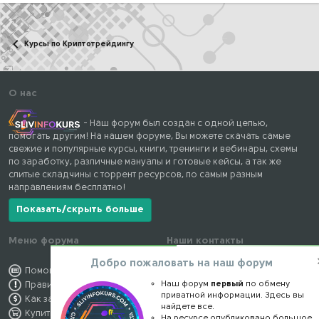
Курсы по Криптотрейдингу
О нас
- Наш форум был создан с одной целью,
помогать другим! На нашем форуме, Вы можете скачать самые
свежие и популярные курсы, книги, тренинги и вебинары, схемы
по заработку, различные мануалы и готовые кейсы, а так же
слитые складчины с торрент ресурсов, по самым разным
направлениям бесплатно!
Показать/скрыть больше
Меню форума
Наши контакты
Добро пожаловать на наш форум
Помощь по форуму
kursstore@mail.ru
Наш форум
первый
по обмену
Правила форума
Обратная связь
приватной информации. Здесь вы
Как заработать
Конфиденциальность
найдете все.
Купить премиум
Правообладателям
На ресурсе опубликовано большое