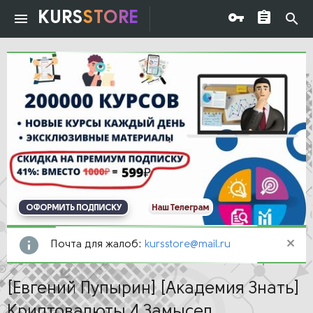
KURS
STORE
ОФОРМИТЬ ПОДПИСКУ
Наш Телеграм
Почта для жалоб:
kursstore@mail.ru
[Евгений Пупырин] [Академия Знать]
Криптовалюты 4.Замысел