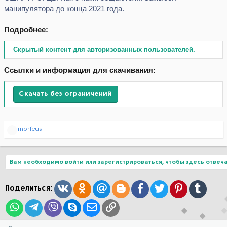
манипулятора до конца 2021 года.
Подробнее:
Скрытый контент для авторизованных пользователей.
Ссылки и информация для скачивания:
Скачать без ограничений
Р
morfeus
е
а
к
ц
Вам необходимо войти или зарегистрироваться, чтобы здесь отвеча
и
и
:
Вконтакте
Одноклассники
Mail.ru
Blogger
Facebook
Twitter
Pinterest
Tumblr
Поделиться:
WhatsApp
Telegram
Viber
Skype
Электронная почта
Ссылка