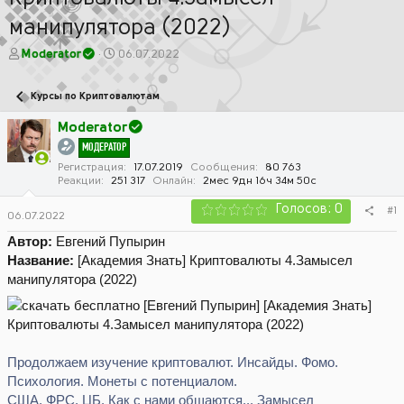
манипулятора (2022)
А
Д
Moderator
06.07.2022
в
а
т
т
Курсы по Криптовалютам
о
а
р
н
Moderator
т
а
МОДЕРАТОР
е
ч
м
а
Регистрация
17.07.2019
Сообщения
80 763
Реакции
251 317
Онлайн
2мес 9дн 16ч 34м 50с
ы
л
а
Голосов: 0
#1
06.07.2022
Автор:
Евгений Пупырин
Название:
[Академия Знать] Криптовалюты 4.Замысел
манипулятора (2022)
Продолжаем изучение криптовалют. Инсайды. Фомо.
Психология. Монеты с потенциалом.
США. ФРС. ЦБ. Как с нами общаются... Замысел