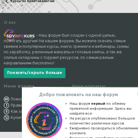
Курсы по Криптовалютам
О нас
- Наш форум был создан с одной целью,
помогать другим! На нашем форуме, Вы можете скачать самые
свежие и популярные курсы, книги, тренинги и вебинары, схемы
по заработку, различные мануалы и готовые кейсы, а так же
слитые складчины с торрент ресурсов, по самым разным
направлениям бесплатно!
Показать/скрыть больше
Меню форума
Наши контакты
Добро пожаловать на наш форум
Помощь по форуму
kursstore@mail.ru
Наш форум
первый
по обмену
Правила форума
Обратная связь
приватной информации. Здесь вы
Как заработать
Конфиденциальность
найдете все.
Купить премиум
Правообладателям
На ресурсе опубликовано большое
количество различных курсов.
Ежедневно проводиться обновлени
контента.