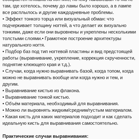
там, где хотелось, почему до ламы было хорошо, а в лампе
все расплылось и другие каждодневные проблемы.
• Эффект тонкого торца или визуальный обман: что
подчеркивает толщину ногтей, а что делает их визуально
тонкими, даже если они выровнены и укреплены несколькими
толстыми слоями.• Грамотное построение архитектуры
натурального ногтя.
• Подбор баз под тип ногтевой пластины и вид предстоящей
работы (выравнивание, укрепление, коррекция скрученности,
поднятие клюющего края и т.д.).
• Случаи, когда нужно выравнивать базой, когда топом, когда
можно не выравнивать вообще или когда нужно и тем, и
другим.
• Выравнивание кистью из флакона.
• Выравнивание тонкой кистью.
• Объём материала, необходимый для выравнивания.
• Можно ли выровнять жидким/средним/густым материалом.
• Какая кисть для каких материалов подходит и как сделать
идеальную кисть для выравнивания самостоятельно.
Практические случаи выравнивания: