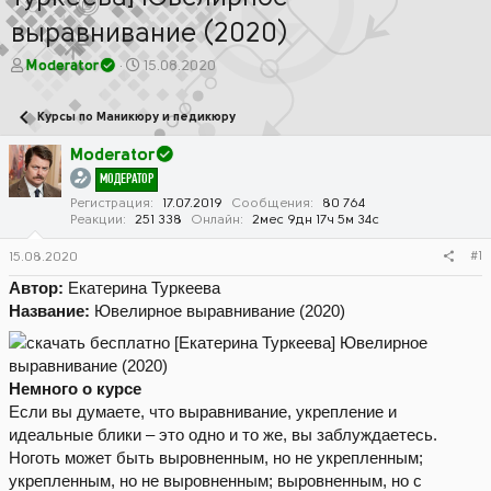
выравнивание (2020)
А
Д
Moderator
15.08.2020
в
а
т
т
Курсы по Маникюру и педикюру
о
а
р
н
Moderator
т
а
МОДЕРАТОР
е
ч
м
а
Регистрация
17.07.2019
Сообщения
80 764
Реакции
251 338
Онлайн
2мес 9дн 17ч 5м 34с
ы
л
а
#1
15.08.2020
Автор:
Екатерина Туркеева
Название:
Ювелирное выравнивание (2020)
Немного о курсе
Если вы думаете, что выравнивание, укрепление и
идеальные блики – это одно и то же, вы заблуждаетесь.
Ноготь может быть выровненным, но не укрепленным;
укрепленным, но не выровненным; выровненным, но с