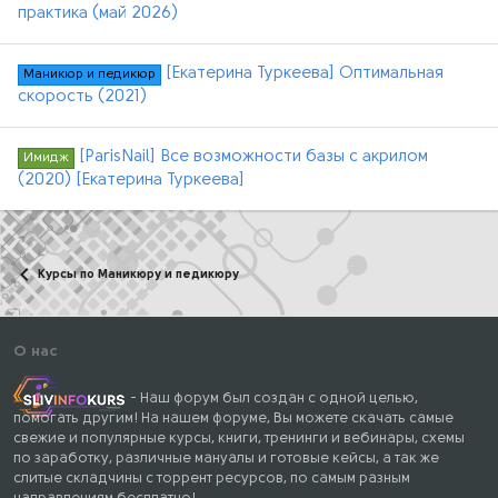
практика (май 2026)
[Екатерина Туркеева] Оптимальная
Маникюр и педикюр
скорость (2021)
[ParisNail] Все возможности базы с акрилом
Имидж
(2020) [Екатерина Туркеева]
Курсы по Маникюру и педикюру
О нас
- Наш форум был создан с одной целью,
помогать другим! На нашем форуме, Вы можете скачать самые
свежие и популярные курсы, книги, тренинги и вебинары, схемы
по заработку, различные мануалы и готовые кейсы, а так же
слитые складчины с торрент ресурсов, по самым разным