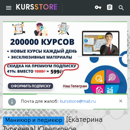
KURS
STORE
ОФОРМИТЬ ПОДПИСКУ
Наш Телеграм
Почта для жалоб:
kursstore@mail.ru
[Екатерина
Маникюр и педикюр
Туркеева] Ювелирное