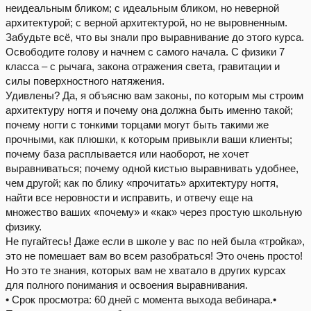
неидеальным бликом; с идеальным бликом, но неверной
архитектурой; с верной архитектурой, но не выровненным.
Забудьте всё, что вы знали про выравнивание до этого курса.
Освободите голову и начнем с самого начала. С физики 7
класса – с рычага, закона отражения света, гравитации и
силы поверхностного натяжения.
Удивлены? Да, я объясню вам законы, по которым мы строим
архитектуру ногтя и почему она должна быть именно такой;
почему ногти с тонкими торцами могут быть такими же
прочными, как плюшки, к которым привыкли ваши клиенты;
почему база расплывается или наоборот, не хочет
выравниваться; почему одной кистью выравнивать удобнее,
чем другой; как по блику «прочитать» архитектуру ногтя,
найти все неровности и исправить, и отвечу еще на
множество ваших «почему» и «как» через простую школьную
физику.
Не пугайтесь! Даже если в школе у вас по ней была «тройка»,
это не помешает вам во всем разобраться! Это очень просто!
Но это те знания, которых вам не хватало в других курсах
для полного понимания и освоения выравнивания.
• Срок просмотра: 60 дней с момента выхода вебинара.•