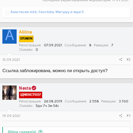
Последнее редактирование модератором:
19.09.2021
Р
Анастасия 666
,
Feoctista
,
Maryyyy
и еще 5
е
а
к
ц
A
Aliiina
и
ПРЕМИУМ
и
:
Регистрация
07.09.2021
Сообщения
8
Реакции
7
Онлайн
0
#2
15.09.2021
Ссылка заблокирована, можно ли открыть доступ?
Nesta
АДМИНИСТРАТОР
Регистрация
24.08.2019
Сообщения
2 558
Реакции
3 760
Онлайн
5дн 7ч 3м 54с
#3
19.09.2021
Aliiina сказал(а):