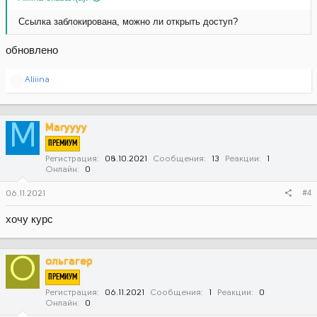
Ссылка заблокирована, можно ли открыть доступ?
обновлено
Р
Aliiina
е
а
к
ц
M
Maryyyy
и
ПРЕМИУМ
и
:
Регистрация
08.10.2021
Сообщения
13
Реакции
1
Онлайн
0
#4
06.11.2021
хочу курс
О
ольгагер
ПРЕМИУМ
Регистрация
06.11.2021
Сообщения
1
Реакции
0
Онлайн
0