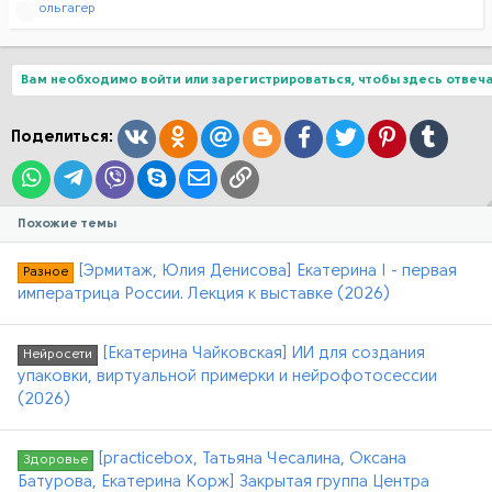
Р
ольгагер
е
а
к
ц
Вам необходимо войти или зарегистрироваться, чтобы здесь отвеча
и
и
:
Вконтакте
Одноклассники
Mail.ru
Blogger
Facebook
Twitter
Pinterest
Tumblr
Поделиться:
WhatsApp
Telegram
Viber
Skype
Электронная почта
Ссылка
Похожие темы
[Эрмитаж, Юлия Денисова] Екатерина I - первая
Разное
императрица России. Лекция к выставке (2026)
[Екатерина Чайковская] ИИ для создания
Нейросети
упаковки, виртуальной примерки и нейрофотосессии
(2026)
[practicebox, Татьяна Чесалина, Оксана
Здоровье
Батурова, Екатерина Корж] Закрытая группа Центра