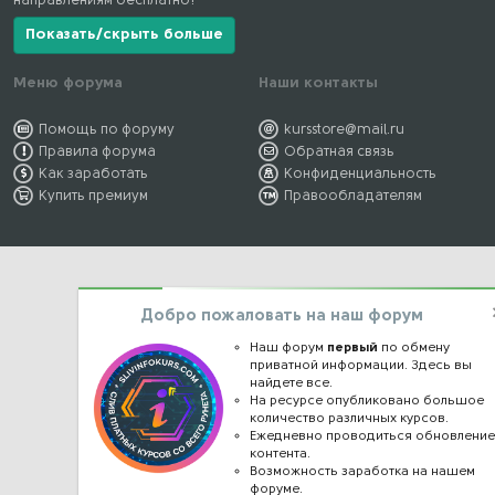
направлениям бесплатно!
Показать/скрыть больше
Меню форума
Наши контакты
Помощь по форуму
kursstore@mail.ru
Правила форума
Обратная связь
Как заработать
Конфиденциальность
Купить премиум
Правообладателям
Добро пожаловать на наш форум
Наш форум
первый
по обмену
приватной информации. Здесь вы
найдете все.
На ресурсе опубликовано большое
количество различных курсов.
Ежедневно проводиться обновлени
контента.
Возможность заработка на нашем
форуме.