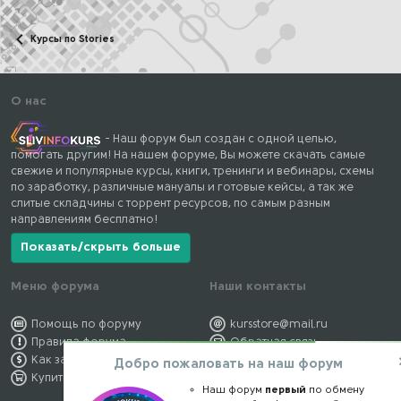
Курсы по Stories
О нас
- Наш форум был создан с одной целью,
помогать другим! На нашем форуме, Вы можете скачать самые
свежие и популярные курсы, книги, тренинги и вебинары, схемы
по заработку, различные мануалы и готовые кейсы, а так же
слитые складчины с торрент ресурсов, по самым разным
направлениям бесплатно!
Показать/скрыть больше
Меню форума
Наши контакты
Помощь по форуму
kursstore@mail.ru
Правила форума
Обратная связь
Как заработать
Конфиденциальность
Добро пожаловать на наш форум
Купить премиум
Правообладателям
Наш форум
первый
по обмену