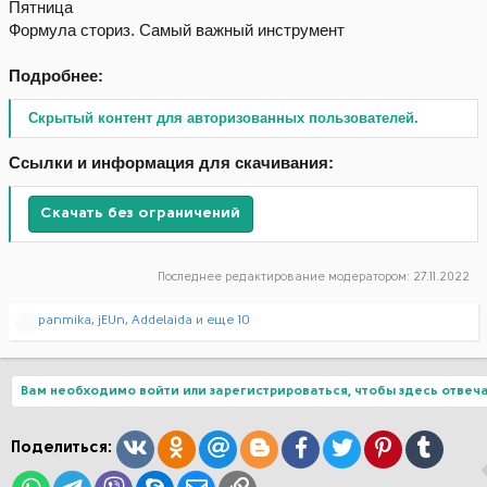
Пятница
Формула сториз. Самый важный инструмент
Подробнее:
Скрытый контент для авторизованных пользователей.
Ссылки и информация для скачивания:
Скачать без ограничений
Последнее редактирование модератором:
27.11.2022
Р
panmika
,
jEUn
,
Addelaida
и еще 10
е
а
к
ц
Вам необходимо войти или зарегистрироваться, чтобы здесь отвеча
и
и
:
Вконтакте
Одноклассники
Mail.ru
Blogger
Facebook
Twitter
Pinterest
Tumblr
Поделиться:
WhatsApp
Telegram
Viber
Skype
Электронная почта
Ссылка