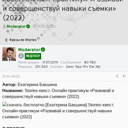
и совершенствуй навыки съемки»
(2022)
А
Д
Moderator
31.03.2022
в
а
т
т
Курсы по Stories
о
а
р
н
Moderator
т
а
МОДЕРАТОР
е
ч
м
а
Регистрация
17.07.2019
Сообщения
80 780
Реакции
251 360
Онлайн
2мес 9дн 19ч 15м 34с
ы
л
а
#1
31.03.2022
Автор:
Екатерина Бакшина
Название:
Stories-квест. Онлайн-практикум «Развивай и
совершенствуй навыки съемки» (2022)