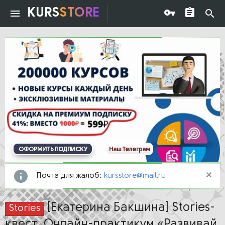
KURS
STORE
ОФОРМИТЬ ПОДПИСКУ
Наш Телеграм
Почта для жалоб:
kursstore@mail.ru
[Екатерина Бакшина] Stories-
Stories
квест. Онлайн-практикум «Развивай