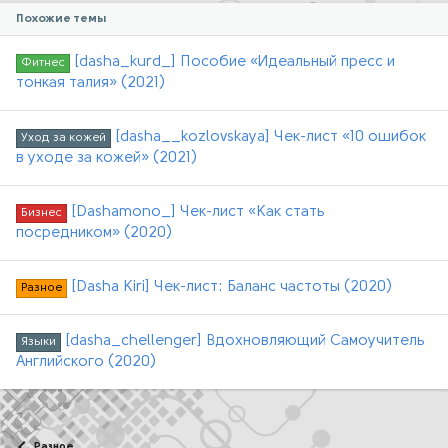
Похожие темы
[dasha_kurd_] Пособие «Идеальный пресс и
Фитнес
тонкая талия» (2021)
[dasha__kozlovskaya] Чек-лист «10 ошибок
Уход за кожей
в уходе за кожей» (2021)
[Dashamono_] Чек-лист «Как стать
Бизнес
посредником» (2020)
[Dasha Kiri] Чек-лист: Баланс частоты (2020)
Разное
[dasha_chellenger] Вдохновляющий Самоучитель
Языки
Английского (2020)
Разное