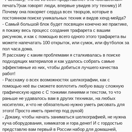
печать?(как говорят люди, впервые увидев эту технику) И
Почему она покоряет сердца всех творцов, которые в
постоянном поиске уникальных техник и видов хенд-мейда?
- Самый большой блок будет посвящен конечно же практике,
я покажу весь процесс создания трафарета с вашим
рисунком, и как с помощью всего одного этого трафарета вы
можете напечатать 100 открыток, или сумок, или футболок за
пол часа дома.
Я расскажу с каким проблемами я сталкивалась в поиске
подходящих материалов и как удалось собрать самые
эффективные из них, чтобы добиться лучшего качества
работ!
- Расскажу о всех возможностях шелкографии, как с
помощью неё вы сможете воплотить любую вашу сложную
графическую идею с С тонкими линиями и текстом, то что
раньше не удавалось вам в других техниках, на любых
носителях, и что не обязательно нужно уметь рисовать для
этого! Просто иметь принтер под рукой)
- Докажу, чтобы начать заниматься шелкографией, не нужна
куча оборудования, химикатов и гора денег! И с гордостью
представлю вам первый в России набор для домашней,