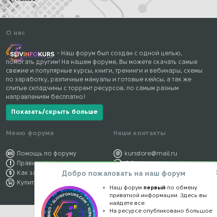
О нас
- Наш форум был создан с одной целью,
помогать другим! На нашем форуме, Вы можете скачать самые
свежие и популярные курсы, книги, тренинги и вебинары, схемы
по заработку, различные мануалы и готовые кейсы, а так же
слитые складчины с торрент ресурсов, по самым разным
направлениям бесплатно!
Показать/скрыть больше
Меню форума
Наши контакты
Помощь по форуму
kursstore@mail.ru
Правила форума
Обратная связь
Добро пожаловать на наш форум
Как заработать
Конфиденциальность
Купить премиум
Правообладателям
Наш форум
первый
по обмену
приватной информации. Здесь вы
найдете все.
На ресурсе опубликовано большое