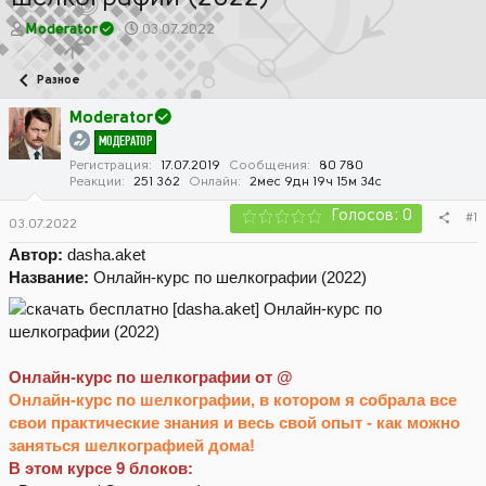
А
Д
Moderator
03.07.2022
в
а
т
т
Разное
о
а
р
н
Moderator
т
а
МОДЕРАТОР
е
ч
м
а
Регистрация
17.07.2019
Сообщения
80 780
Реакции
251 362
Онлайн
2мес 9дн 19ч 15м 34с
ы
л
а
Голосов: 0
#1
03.07.2022
Автор:
dasha.aket
Название:
Онлайн-курс по шелкографии (2022)
Онлайн-курс по шелкографии от @
Онлайн-курс по шелкографии, в котором я собрала все
свои практические знания и весь свой опыт - как можно
заняться шелкографией дома!
В этом курсе 9 блоков: