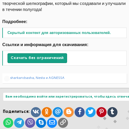
творческой шелкографии, который мы создавали и улучшали
в течении полугода!
Подробнее:
Скрытый контент для авторизованных пользователей.
Ссылки и информация для скачивания:
Скачать без ограничений
Р
sharkandsasha
,
Nesta
и
AGNESSA
е
а
к
ц
Вам необходимо войти или зарегистрироваться, чтобы здесь отвеча
и
и
:
Вконтакте
Одноклассники
Mail.ru
Blogger
Facebook
Twitter
Pinterest
Tumblr
Поделиться:
WhatsApp
Telegram
Viber
Skype
Электронная почта
Ссылка