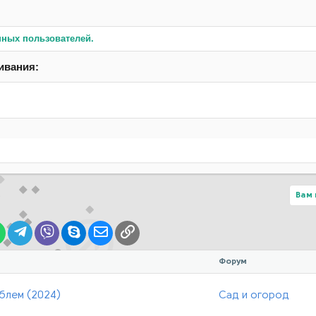
нных пользователей.
ивания:
Вам 
lr
WhatsApp
Telegram
Viber
Skype
Электронная почта
Ссылка
Форум
блем (2024)
Сад и огород