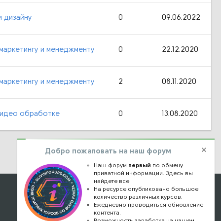
и дизайну
0
09.06.2022
 маркетингу и менеджменту
0
22.12.2020
 маркетингу и менеджменту
2
08.11.2020
Видео обработке
0
13.08.2020
Добро пожаловать на наш форум
Наш форум
первый
по обмену
приватной информации. Здесь вы
найдете все.
Наши контакты
На ресурсе опубликовано большое
количество различных курсов.
Ежедневно проводиться обновление
kursstore@mail.ru
контента.
Обратная связь