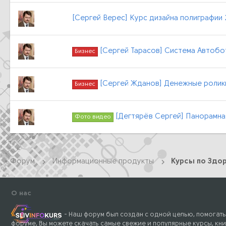
[Cергей Верес] Курс дизайна полиграфии 
[Cергей Тарасов] Система Автобо
Бизнес
[Cергей Жданов] Денежные ролик
Бизнес
[Дегтярёв Cергей] Панорамна
Фото видео
Форум
Информационные продукты
Курсы по Здор
О нас
- Наш форум был создан с одной целью, помогать
форуме, Вы можете скачать самые свежие и популярные курсы, кни