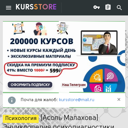
KURS
STORE
ОФОРМИТЬ ПОДПИСКУ
Наш Телеграм
Почта для жалоб:
kursstore@mail.ru
[Асоль Малахова]
Психология
Энциклопедия психодиагностики