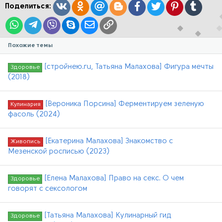
:
Вконтакте
Одноклассники
Mail.ru
Blogger
Facebook
Twitter
Pinterest
Tumblr
Поделиться:
WhatsApp
Telegram
Viber
Skype
Электронная почта
Ссылка
Похожие темы
[стройнею.ru, Татьяна Малахова] Фигура мечты
Здоровье
(2018)
[Вероника Порсина] Ферментируем зеленую
Кулинария
фасоль (2024)
[Екатерина Малахова] Знакомство с
Живопись
Мезенской росписью (2023)
[Елена Малахова] Право на секс. О чем
Здоровье
говорят с сексологом
[Татьяна Малахова] Кулинарный гид
Здоровье