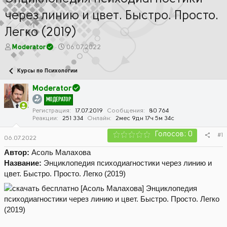
через линию и цвет. Быстро. Просто.
Легко (2019)
А
Д
Moderator
06.07.2022
в
а
т
т
Курсы по Психологии
о
а
р
н
Moderator
т
а
МОДЕРАТОР
е
ч
м
а
Регистрация
17.07.2019
Сообщения
80 764
Реакции
251 334
Онлайн
2мес 9дн 17ч 5м 34с
ы
л
а
Голосов: 0
#1
06.07.2022
Автор:
Асоль Малахова
Название:
Энциклопедия психодиагностики через линию и
цвет. Быстро. Просто. Легко (2019)