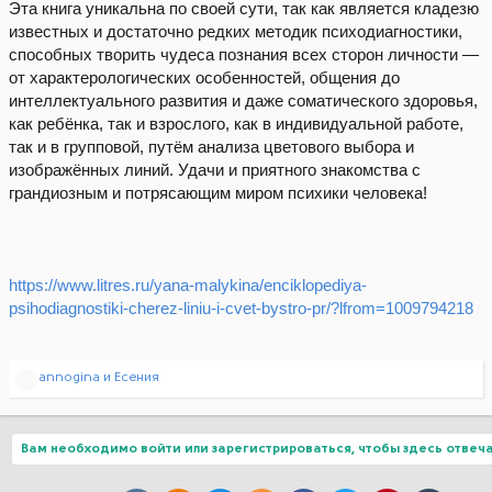
Эта книга уникальна по своей сути, так как является кладезю
известных и достаточно редких методик психодиагностики,
способных творить чудеса познания всех сторон личности —
от характерологических особенностей, общения до
интеллектуального развития и даже соматического здоровья,
как ребёнка, так и взрослого, как в индивидуальной работе,
так и в групповой, путём анализа цветового выбора и
изображённых линий. Удачи и приятного знакомства с
грандиозным и потрясающим миром психики человека!
https://www.litres.ru/yana-malykina/enciklopediya-
psihodiagnostiki-cherez-liniu-i-cvet-bystro-pr/?lfrom=1009794218
Р
annogina
и
Есения
е
а
к
ц
Вам необходимо войти или зарегистрироваться, чтобы здесь отвеча
и
и