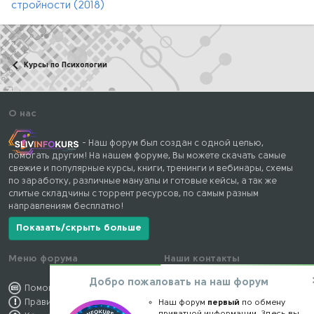
стройности (2018)
Курсы по Психологии
О нас
- Наш форум был создан с одной целью,
помогать другим! На нашем форуме, Вы можете скачать самые
свежие и популярные курсы, книги, тренинги и вебинары, схемы
по заработку, различные мануалы и готовые кейсы, а так же
слитые складчины с торрент ресурсов, по самым разным
направлениям бесплатно!
Показать/скрыть больше
Меню форума
Наши контакты
Добро пожаловать на наш форум
Помощь по форуму
kursstore@mail.ru
Правила форума
Обратная связь
Наш форум
первый
по обмену