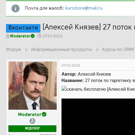
Почта для жалоб:
kursstore@mail.ru
[Алексей Князев] 27 поток 
Вконтакте
А
Д
Moderator
27.03.2022
в
а
т
т
Форум
Информационные продукты
Курсы по SMM
о
а
р
н
т
а
27.03.2022
е
ч
Автор:
Алексей Князев
м
а
ы
л
Название:
27 поток по таргетингу 
а
Moderator
МОДЕРАТОР