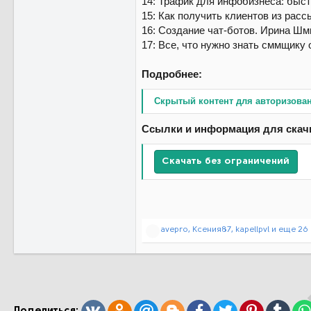
14: Трафик для инфобизнеса: быст
15: Как получить клиентов из рас
16: Создание чат-ботов. Ирина Шм
17: Все, что нужно знать сммщику
Подробнее:
Скрытый контент для авторизова
Ссылки и информация для скач
Скачать без ограничений
Р
avepro
,
Ксения87
,
kapellpvl
и еще 26
е
а
к
ц
и
и
:
Вконтакте
Одноклассники
Mail.ru
Blogger
Facebook
Twitter
Pinterest
Tumb