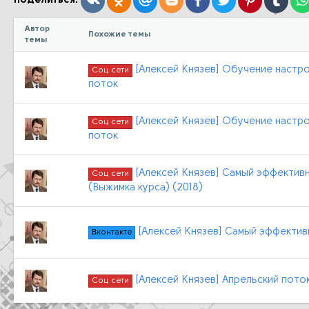
Поделиться:
Автор
Похожие темы
темы
[Алексей Князев] Обучение настро
Соц сети
поток
[Алексей Князев] Обучение настро
Соц сети
поток
[Алексей Князев] Cамый эффективн
Соц сети
(Выжимка курса) (2018)
[Алексей Князев] Cамый эффективн
Вконтакте
[Алексей Князев] Апрельский поток 
Соц сети