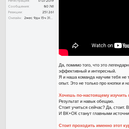
Регистрация
17.07.2019
Сообщения
80 741
Реакции
251 261
Онлайн
2мес 9дн 15ч 31м 40с
Да, помимо того, что это легендарн
эффективный и интересный.
Я и наша команда научим тебя не т
опыт. Это не только про кнопки и 
Хочешь по-настоящему изучить п
Результат и навык обещаю.
Стоит учиться сейчас? Да, стоит.
И ВК+ОК станут главными источни
Стоит проходить именно этот ку