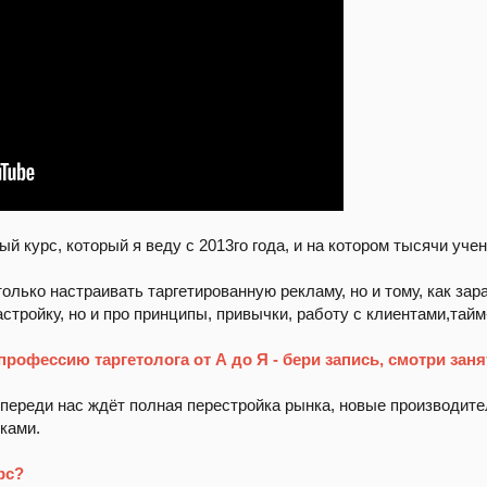
ый курс, который я веду с 2013го года, и на котором тысячи уче
олько настраивать таргетированную рекламу, но и тому, как зар
настройку, но и про принципы, привычки, работу с клиентами,тай
рофессию таргетолога от А до Я - бери запись, смотри зан
 Впереди нас ждёт полная перестройка рынка, новые производите
ками.
рс?