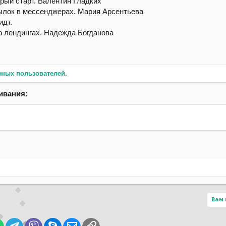
рый старт. Валентин Гладких
сылок в мессенджерах. Мария Арсентьева
идт.
 о лендингах. Надежда Богданова
нных пользователей.
ивания:
Вам 
lr
WhatsApp
Telegram
Viber
Skype
Электронная почта
Ссылка