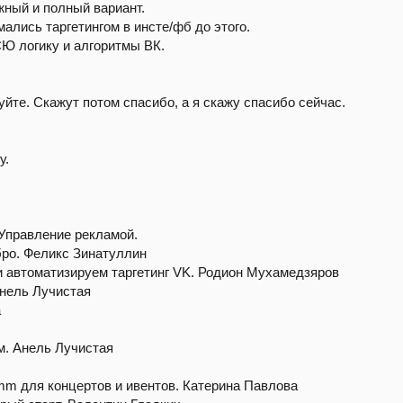
жный и полный вариант.
мались таргетингом в инсте/фб до этого.
Ю логику и алгоритмы ВК.
йте. Скажут потом спасибо, а я скажу спасибо сейчас.
у.
.
.
.
 Управление рекламой.
бро. Феликс Зинатуллин
 и автоматизируем таргетинг VK. Родион Мухамедзяров
Анель Лучистая
а
м. Анель Лучистая
mm для концертов и ивентов. Катерина Павлова