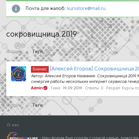
Почта для жалоб:
kursstore@mail.ru
сокровищница 2019
Форум
Теги
[Алексей Егоров] Сокровищница 2
Бизнес
Автор: Алексей Егоров Название: Сокровищница 2019 
синергия работы нескольких интернет сервисов генер
Admin
Тема
19.09.2019
Ответы: 0
Раздел:
Курсы по
Форум
Теги
О нас
- Наш форум был создан с одной целью, помогать