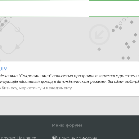
019
Механика "Сокровищница" полностью прозрачна и является единственн
ирующая пассивный доход в автоматическом режиме. Вы сами выбирае
 Бизнесу, маркетингу и менеджменту
Меню форума
 другим! На нашем
Помощь по форуму