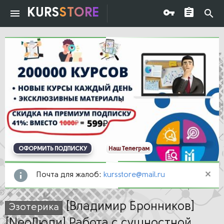
KURS
STORE
ОФОРМИТЬ ПОДПИСКУ
Наш Телеграм
Почта для жалоб:
kursstore@mail.ru
[Владимир Бронников]
Эзотерика
[NeoЛюди] Работа с сущностной