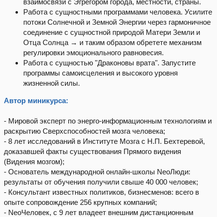
взаимосвязи с Эгрегором города, местности, страны.
Работа с сущностными программами человека. Усилите
потоки Солнечной и Земной Энергии через гармоничное
соединение с сущностной природой Матери Земли и
Отца Солнца → и таким образом обретете механизм
регулировки эмоционального равновесия.
Работа с сущностью "Драконовы врата". Запустите
программы самоисцеления и высокого уровня
жизненной силы.
Автор миникурса:
- Мировой эксперт по энерго-информационным технологиям и
раскрытию Сверхспособностей мозга человека;
- 8 лет исследований в Институте Мозга с Н.П. Бехтеревой,
доказавшей факты существования Прямого видения
(Видения мозгом);
- Основатель международной онлайн-школы NeoЛюди:
результаты от обучения получили свыше 40 000 человек;
- Консультант известных политиков, бизнесменов: всего в
опыте сопровождение 256 крупных компаний;
- NеоЧеловек, с 9 лет владеет внешним дистанционным