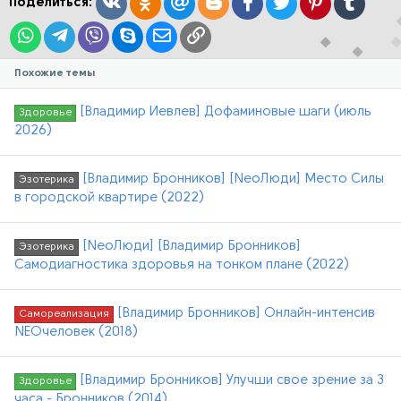
Вконтакте
Одноклассники
Mail.ru
Blogger
Facebook
Twitter
Pinterest
Tumblr
Поделиться:
WhatsApp
Telegram
Viber
Skype
Электронная почта
Ссылка
Похожие темы
[Владимир Иевлев] Дофаминовые шаги (июль
Здоровье
2026)
[Владимир Бронников] [NeoЛюди] Место Силы
Эзотерика
в городской квартире (2022)
[NeoЛюди] [Владимир Бронников]
Эзотерика
Самодиагностика здоровья на тонком плане (2022)
[Владимир Бронников] Онлайн-интенсив
Самореализация
NEOчеловек (2018)
[Владимир Бронников] Улучши свое зрение за 3
Здоровье
часа - Бронников (2014)