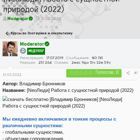
природой (2022)
А
Д
Moderator
31.03.2022
в
а
т
т
Курсы по Эзотерике и оккультизму
о
а
р
н
Moderator
т
а
МОДЕРАТОР
е
ч
м
а
Регистрация
17.07.2019
Сообщения
80 741
Реакции
251 264
Онлайн
2мес 9дн 15ч 32м 59с
ы
л
а
Голосов: 0
#1
31.03.2022
Автор:
Владимир Бронников
Название:
[NeoЛюди] Работа с сущностной природой (2022)
Мы ежедневно включаемся в тонкие процессы с
различными сущностями:
- глобальными сущностями,
- объектами сопровождения,