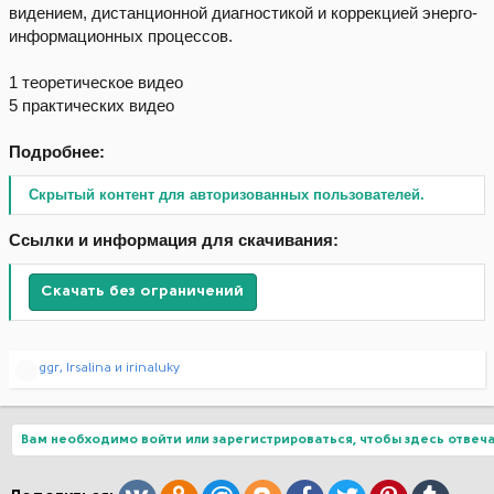
видением, дистанционной диагностикой и коррекцией энерго-
информационных процессов.
1 теоретическое видео
5 практических видео
Подробнее:
Скрытый контент для авторизованных пользователей.
Ссылки и информация для скачивания:
Скачать без ограничений
Р
ggr
,
Irsalina
и
irinaluky
е
а
к
ц
Вам необходимо войти или зарегистрироваться, чтобы здесь отвеча
и
и
: