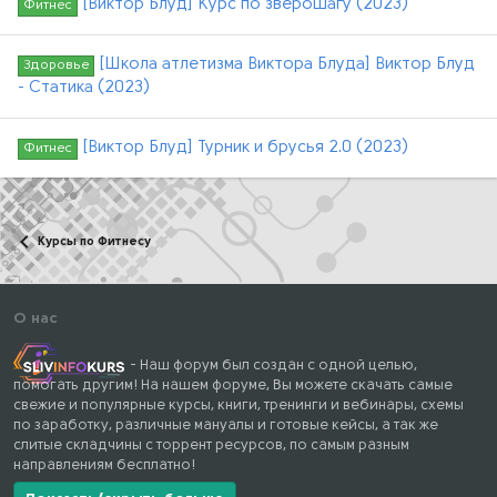
[Виктор Блуд] Курс по зверошагу (2023)
Фитнес
[Школа атлетизма Виктора Блуда] Виктор Блуд
Здоровье
- Статика (2023)
[Виктор Блуд] Турник и брусья 2.0 (2023)
Фитнес
Курсы по Фитнесу
О нас
- Наш форум был создан с одной целью,
помогать другим! На нашем форуме, Вы можете скачать самые
свежие и популярные курсы, книги, тренинги и вебинары, схемы
по заработку, различные мануалы и готовые кейсы, а так же
слитые складчины с торрент ресурсов, по самым разным
направлениям бесплатно!