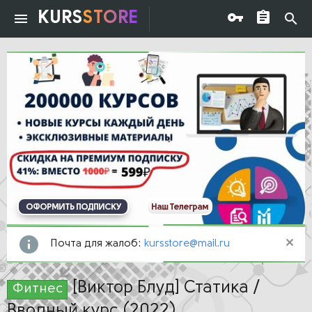
KURS
STORE
ОФОРМИТЬ ПОДПИСКУ
Наш Телеграм
Почта для жалоб:
kursstore@mail.ru
[Виктор Блуд] Статика /
Фитнес
Вводный курс (2022)