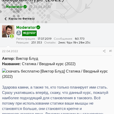
А
Д
Moderator
22.04.2022
в
а
т
т
Курсы по Фитнесу
о
а
р
н
Moderator
т
а
МОДЕРАТОР
е
ч
м
а
Регистрация
17.07.2019
Сообщения
80 773
Реакции
251 353
Онлайн
2мес 9дн 18ч 28м 25с
ы
л
а
#1
22.04.2022
Автор:
Виктор Блуд
Название:
Статика / Вводный курс (2022)
Здарова камни, а также те, кто только планирует ими стать.
Сразу укатившись вперёд, скажу, что данный курс, пожалуй
наиболее подходящий для становления в такового. Всё
потому при использовании статики ваши мышцы не
становятся больше, они становятся крепче и
прорисовываются ярче. Другими словами вы становитесь