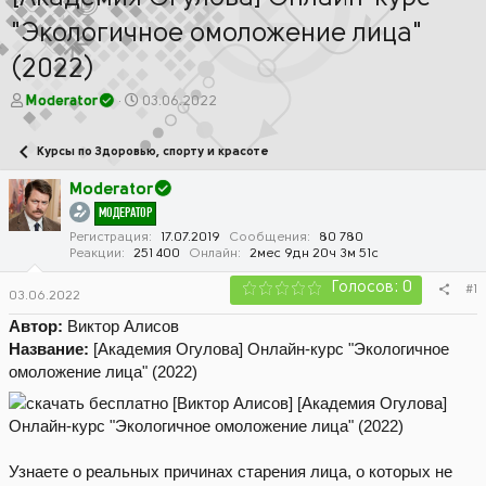
"Экологичное омоложение лица"
(2022)
А
Д
Moderator
03.06.2022
в
а
т
т
Курсы по Здоровью, спорту и красоте
о
а
р
н
Moderator
т
а
МОДЕРАТОР
е
ч
м
а
Регистрация
17.07.2019
Сообщения
80 780
Реакции
251 400
Онлайн
2мес 9дн 20ч 3м 51с
ы
л
а
Голосов: 0
#1
03.06.2022
Автор:
Виктор Алисов
Название:
[Академия Огулова] Онлайн-курс "Экологичное
омоложение лица" (2022)
Узнаете о реальных причинах старения лица, о которых не