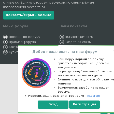
слитые складчины с торрент ресурсов, по самым разным
направлениям бесплатно!
Показать/скрыть больше
Меню форума
Наши контакты
Помощь по форуму
kursstore@mail.ru
Правила форума
Обратная связь
Как заработать
Конфиденциальность
Добро пожаловать на наш форум
Купить премиум
Правообладателям
Наш форум
первый
по обмену
приватной информации. Здесь вы
найдете все.
На ресурсе опубликовано большое
количество различных курсов.
Ежедневно проводиться обновлени
контента.
Возможность заработка на нашем
форуме.
Новости, акции, важная информация -
Telegram
Вход
Регистрация
Верх
Н