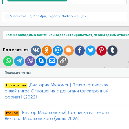
Р
Vladislava137
,
ИраИра
,
Evgeniy Zheton
и еще 2
е
а
к
ц
Вам необходимо войти или зарегистрироваться, чтобы здесь отвеча
и
и
:
Вконтакте
Одноклассники
Mail.ru
Blogger
Facebook
Twitter
Pinterest
Tumblr
Поделиться:
WhatsApp
Telegram
Viber
Skype
Электронная почта
Ссылка
Похожие темы
[Виктория Муромец] Психологическая
Психология
онлайн-игра Отношения с деньгами (электронный
формат) (2022)
[Виктор Мараховский] Подписка на тексты
Разное
Виктора Мараховского (июль 2026)