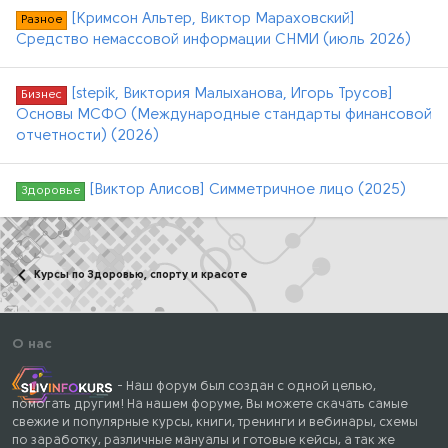
[Кримсон Альтер, Виктор Мараховский]
Разное
Средство немассовой информации СНМИ (июль 2026)
[stepik, Виктория Малыханова, Игорь Трусов]
Бизнес
Основы МСФО (Международные стандарты финансовой
отчетности) (2026)
[Виктор Алисов] Симметричное лицо (2025)
Здоровье
Курсы по Здоровью, спорту и красоте
О нас
- Наш форум был создан с одной целью,
помогать другим! На нашем форуме, Вы можете скачать самые
свежие и популярные курсы, книги, тренинги и вебинары, схемы
по заработку, различные мануалы и готовые кейсы, а так же