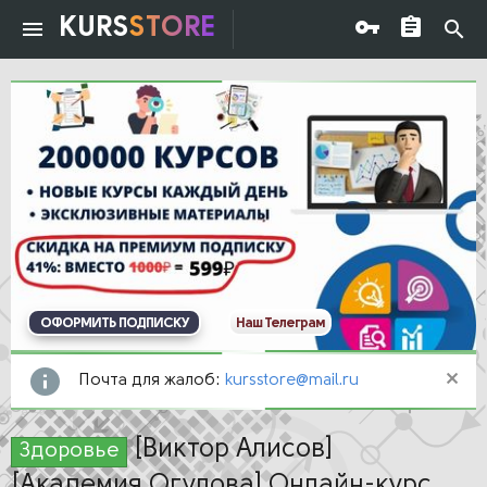
KURS
STORE
ОФОРМИТЬ ПОДПИСКУ
Наш Телеграм
Почта для жалоб:
kursstore@mail.ru
[Виктор Алисов]
Здоровье
[Академия Огулова] Онлайн-курс