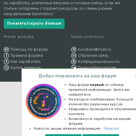
по заработку, различные мануалы и готовые кейсы, а так же
слитые складчины с торрент ресурсов, по самым разным
направлениям бесплатно!
Показать/скрыть больше
Меню форума
Наши контакты
Помощь по форуму
kursstore@mail.ru
Правила форума
Обратная связь
Как заработать
Конфиденциальность
Купить премиум
Правообладателям
Добро пожаловать на наш форум
Наш форум
первый
по обмену
приватной информации. Здесь вы
найдете все.
На ресурсе опубликовано большое
количество различных курсов.
Ежедневно проводиться обновлени
контента.
Возможность заработка на нашем
форуме.
Новости, акции, важная информация -
Telegram