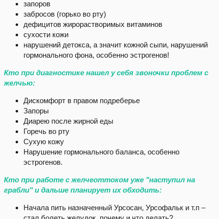
запоров
забросов (горько во рту)
дефицитов жирорастворимых витаминов
сухости кожи
нарушений детокса, а значит кожной сыпи, нарушений
гормонального фона, особенно эстрогенов!
Кто при диагностике нашел у себя звоночки проблем с
желчью:
Дискомфорт в правом подреберье
Запоры
Диарею после жирной еды
Горечь во рту
Сухую кожу
Нарушение гормонального баланса, особенно
эстрогенов.
Кто при работе с желчеоттоком уже "наступил на
грабли" и дальше планирует их обходить:
Начала пить назначенный Урсосан, Урсофальк и т.п –
стал болеть желудок, почему и что делать?