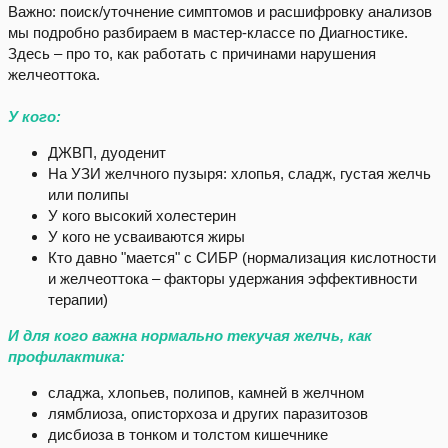
Важно: поиск/уточнение симптомов и расшифровку анализов
мы подробно разбираем в мастер-классе по Диагностике.
Здесь – про то, как работать с причинами нарушения
желчеоттока.
У кого:
ДЖВП, дуоденит
На УЗИ желчного пузыря: хлопья, сладж, густая желчь
или полипы
У кого высокий холестерин
У кого не усваиваются жиры
Кто давно "мается" с СИБР (нормализация кислотности
и желчеоттока – факторы удержания эффективности
терапии)
И для кого важна нормально текучая желчь, как
профилактика:
сладжа, хлопьев, полипов, камней в желчном
лямблиоза, описторхоза и других паразитозов
дисбиоза в тонком и толстом кишечнике