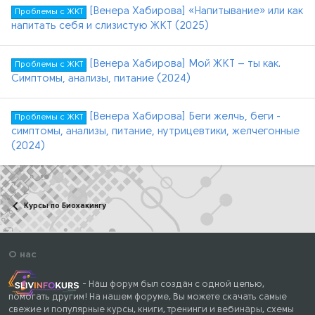
[Венера Хабирова] «Напитывание» или как
Проблемы с ЖКТ
напитать себя и слизистую ЖКТ (2025)
[Венера Хабирова] Мой ЖКТ – ты как.
Проблемы с ЖКТ
Симптомы, анализы, питание (2024)
[Венера Хабирова] Беги желчь, беги -
Проблемы с ЖКТ
симптомы, анализы, питание, нутрицевтики, желчегонные
(2024)
Курсы по Биохакингу
О нас
- Наш форум был создан с одной целью,
помогать другим! На нашем форуме, Вы можете скачать самые
свежие и популярные курсы, книги, тренинги и вебинары, схемы