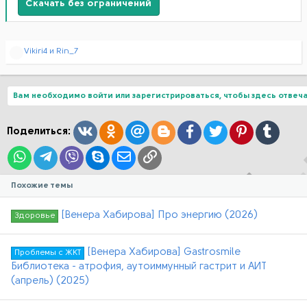
Скачать без ограничений
Р
Vikiri4
и
Rin_7
е
а
к
ц
Вам необходимо войти или зарегистрироваться, чтобы здесь отвеча
и
и
:
Вконтакте
Одноклассники
Mail.ru
Blogger
Facebook
Twitter
Pinterest
Tumblr
Поделиться:
WhatsApp
Telegram
Viber
Skype
Электронная почта
Ссылка
Похожие темы
[Венера Хабирова] Про энергию (2026)
Здоровье
[Венера Хабирова] Gastrosmile
Проблемы с ЖКТ
Библиотека - атрофия, аутоиммунный гастрит и АИТ
(апрель) (2025)