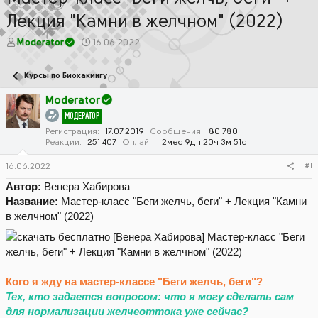
Лекция "Камни в желчном" (2022)
А
Д
Moderator
16.06.2022
в
а
т
т
Курсы по Биохакингу
о
а
р
н
Moderator
т
а
МОДЕРАТОР
е
ч
м
а
Регистрация
17.07.2019
Сообщения
80 780
Реакции
251 407
Онлайн
2мес 9дн 20ч 3м 51с
ы
л
а
#1
16.06.2022
Автор:
Венера Хабирова
Название:
Мастер-класс "Беги желчь, беги" + Лекция "Камни
в желчном" (2022)
Кого я жду на мастер-классе "Беги желчь, беги"?
Тех, кто задается вопросом: что я могу сделать сам
для нормализации желчеоттока уже сейчас?