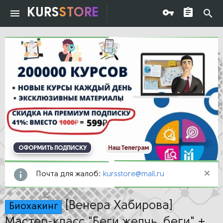
KURS
STORE
ОФОРМИТЬ ПОДПИСКУ
Наш Телеграм
Почта для жалоб:
kursstore@mail.ru
[Венера Хабирова]
Биохакинг
Мастер-класс "Беги желчь, беги" +