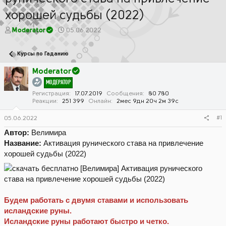
хорошей судьбы (2022)
А
Д
Moderator
05.06.2022
в
а
т
т
Курсы по Гаданию
о
а
р
н
Moderator
т
а
МОДЕРАТОР
е
ч
м
а
Регистрация
17.07.2019
Сообщения
80 780
Реакции
251 399
Онлайн
2мес 9дн 20ч 2м 39с
ы
л
а
#1
05.06.2022
Автор:
Велимира
Название:
Активация рунического става на привлечение
хорошей судьбы (2022)
Будем работать с двумя ставами и использовать
исландские руны.
Исландские руны работают быстро и четко.