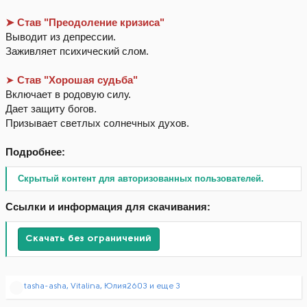
➤
Став "Преодоление кризиса"
Выводит из депрессии.
Заживляет психический слом.
➤
Став "Хорошая судьба"
Включает в родовую силу.
Дает защиту богов.
Призывает светлых солнечных духов.
Подробнее:
Скрытый контент для авторизованных пользователей.
Ссылки и информация для скачивания:
Скачать без ограничений
Р
tasha-asha
,
Vitalina
,
Юлия2603
и еще 3
е