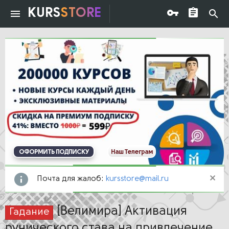
KURS
STORE
ОФОРМИТЬ ПОДПИСКУ
Наш Телеграм
Почта для жалоб:
kursstore@mail.ru
[Велимира] Активация
Гадание
рунического става на привлечение