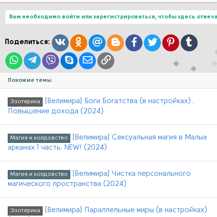
а
к
ц
Вам необходимо войти или зарегистрироваться, чтобы здесь отвеча
и
и
:
Вконтакте
Одноклассники
Mail.ru
Blogger
Facebook
Twitter
Pinterest
Tumblr
Поделиться:
WhatsApp
Telegram
Viber
Skype
Электронная почта
Ссылка
Похожие темы
[Велимира] Боги Богатства (в настройках) .
Эзотерика
Повышение дохода (2024)
[Велимира] Сексуальная магия в Малых
Магия и колдовство
арканах 1 часть. NEW! (2024)
[Велимира] Чистка персонального
Магия и колдовство
магического пространства (2024)
[Велимира] Параллельные миры (в настройках)
Эзотерика