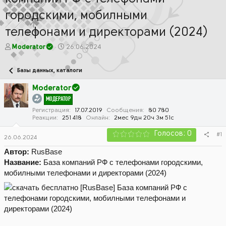
городскими, мобилными
телефонами и директорами (2024)
А
Д
Moderator
26.06.2024
в
а
т
т
Базы данных, каталоги
о
а
р
н
Moderator
т
а
МОДЕРАТОР
е
ч
м
а
Регистрация
17.07.2019
Сообщения
80 780
Реакции
251 418
Онлайн
2мес 9дн 20ч 3м 51с
ы
л
а
Голосов: 0
#1
26.06.2024
Автор:
RusBase
Название:
База компаний РФ с телефонами городскими,
мобилными телефонами и директорами (2024)