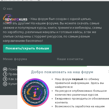
О нас
- Наш форум был создан с одной целью,
помогать другим! На нашем форуме, Вы можете скачать самые
свежие и популярные курсы, книги, тренинги и вебинары, схемы
по заработку, различные мануалы и готовые кейсы, а так же
слитые складчины с торрент ресурсов, по самым разным
направлениям бесплатно!
Показать/скрыть больше
Меню форума
Наши контакты
Помощь по форуму
kursstore@mail.ru
Добро пожаловать на наш форум
Правила форума
Обратная связь
Как заработать
Конфиденциальность
Наш форум
первый
по обмену
приватной информации. Здесь вы
Купить премиум
Правообладателям
найдете все.
На ресурсе опубликовано большое
количество различных курсов.
Ежедневно проводиться обновлени
контента.
Возможность заработка на нашем