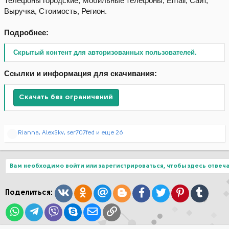
Телефоны городские, Мобильные телефоны, Email, Сайт,
Выручка, Стоимость, Регион.
Подробнее:
Скрытый контент для авторизованных пользователей.
Ссылки и информация для скачивания:
Скачать без ограничений
Р
Rianna
,
AlexSkv
,
ser707fed
и еще 26
е
а
к
ц
Вам необходимо войти или зарегистрироваться, чтобы здесь отвеча
и
и
:
Вконтакте
Одноклассники
Mail.ru
Blogger
Facebook
Twitter
Pinterest
Tumblr
Поделиться:
WhatsApp
Telegram
Viber
Skype
Электронная почта
Ссылка