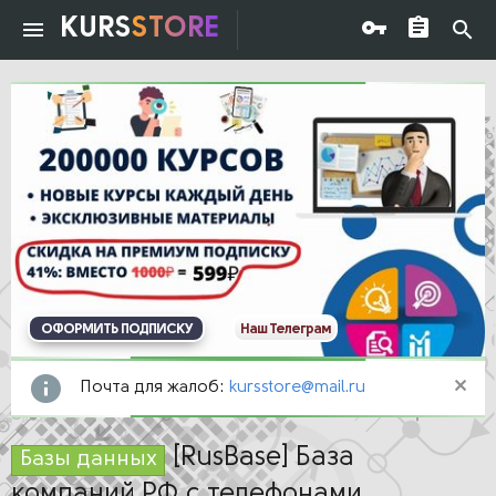
KURS
STORE
ОФОРМИТЬ ПОДПИСКУ
Наш Телеграм
Почта для жалоб:
kursstore@mail.ru
[RusBase] База
Базы данных
компаний РФ с телефонами