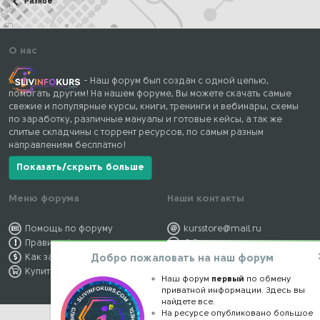
Разное
О нас
- Наш форум был создан с одной целью,
помогать другим! На нашем форуме, Вы можете скачать самые
свежие и популярные курсы, книги, тренинги и вебинары, схемы
по заработку, различные мануалы и готовые кейсы, а так же
слитые складчины с торрент ресурсов, по самым разным
направлениям бесплатно!
Показать/скрыть больше
Меню форума
Наши контакты
Помощь по форуму
kursstore@mail.ru
Правила форума
Обратная связь
Добро пожаловать на наш форум
Как заработать
Конфиденциальность
Купить премиум
Правообладателям
Наш форум
первый
по обмену
приватной информации. Здесь вы
найдете все.
На ресурсе опубликовано большое