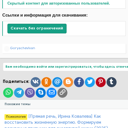
Скрытый контент для авторизованных пользователей.
Ссылки и информация для скачивания:
Скачать без ограничений
Р
GoryachevIvan
е
а
к
ц
Вам необходимо войти или зарегистрироваться, чтобы здесь отвеча
и
и
:
Вконтакте
Одноклассники
Mail.ru
Blogger
Facebook
Twitter
Pinterest
Tumblr
Поделиться:
WhatsApp
Telegram
Viber
Skype
Электронная почта
Ссылка
Похожие темы
[Прямая речь, Ирина Ковалева] Как
Психология
восстановить жизненную энергию. Формируем