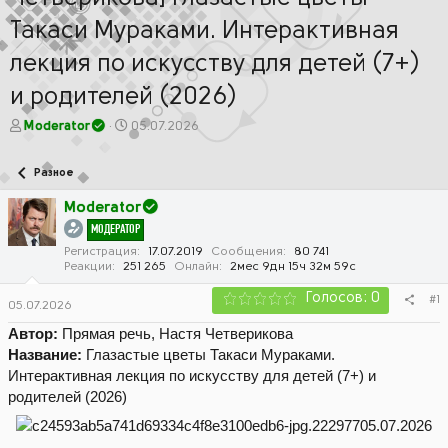
Такаси Мураками. Интерактивная
лекция по искусству для детей (7+)
и родителей (2026)
А
Д
Moderator
05.07.2026
в
а
т
т
Разное
о
а
р
н
Moderator
т
а
МОДЕРАТОР
е
ч
м
а
Регистрация
17.07.2019
Сообщения
80 741
Реакции
251 265
Онлайн
2мес 9дн 15ч 32м 59с
ы
л
а
Голосов: 0
#1
05.07.2026
Автор:
Прямая речь, Настя Четверикова
Название:
Глазастые цветы Такаси Мураками.
Интерактивная лекция по искусству для детей (7+) и
родителей (2026)