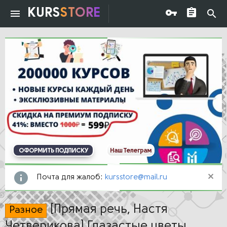
KURS
STORE
ОФОРМИТЬ ПОДПИСКУ
Наш Телеграм
Почта для жалоб:
kursstore@mail.ru
[Прямая речь, Настя
Разное
Четверикова] Глазастые цветы