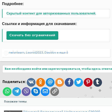
Подробнее:
Скрытый контент для авторизованных пользователей.
Ссылки и информация для скачивания:
Скачать без ограничений
Р
nwisnlearn
,
Leonid2023
,
Davidov
и еще 6
е
а
к
ц
Вам необходимо войти или зарегистрироваться, чтобы здесь отвеча
и
и
:
Вконтакте
Одноклассники
Mail.ru
Blogger
Facebook
Twitter
Pinterest
Tumblr
Поделиться:
WhatsApp
Telegram
Viber
Skype
Электронная почта
Ссылка
Похожие темы