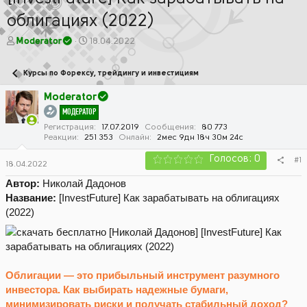
облигациях (2022)
А
Д
Moderator
18.04.2022
в
а
т
т
Курсы по Форексу, трейдингу и инвестициям
о
а
р
н
Moderator
т
а
МОДЕРАТОР
е
ч
м
а
Регистрация
17.07.2019
Сообщения
80 773
Реакции
251 353
Онлайн
2мес 9дн 18ч 30м 24с
ы
л
а
Голосов: 0
#1
18.04.2022
Автор:
Николай Дадонов
Название:
[InvestFuture] Как зарабатывать на облигациях
(2022)
Облигации — это прибыльный инструмент разумного
инвестора. Как выбирать надежные бумаги,
минимизировать риски и получать стабильный доход?