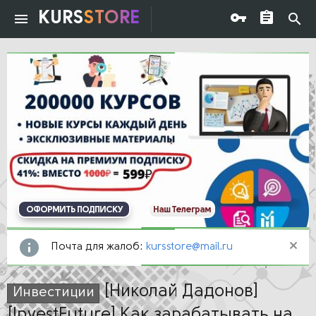
KURS
STORE
ОФОРМИТЬ ПОДПИСКУ
Наш Телеграм
Почта для жалоб:
kursstore@mail.ru
[Николай Дадонов]
Инвестиции
[InvestFuture] Как зарабатывать на