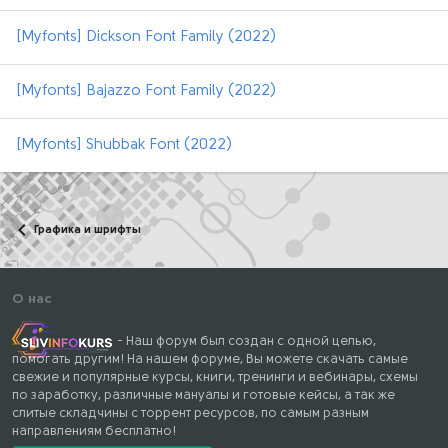
[Myfonts] Dickson Font Family (2022)
[Myfonts] Bajazzo Font Family (2022)
[Myfonts] Shubbak Font (2022)
Графика и шрифты
О нас
- Наш форум был создан с одной целью,
помогать другим! На нашем форуме, Вы можете скачать самые
свежие и популярные курсы, книги, тренинги и вебинары, схемы
по заработку, различные мануалы и готовые кейсы, а так же
слитые складчины с торрент ресурсов, по самым разным
направлениям бесплатно!