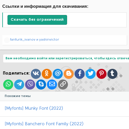
Ссылки и информация для скачивания:
Скачать без ограничений
Р
fanfurik_ivanov
и
yashinvictor
е
а
к
ц
Вам необходимо войти или зарегистрироваться, чтобы здесь отвеча
и
и
:
Вконтакте
Одноклассники
Mail.ru
Blogger
Facebook
Twitter
Pinterest
Tumblr
Поделиться:
WhatsApp
Telegram
Viber
Skype
Электронная почта
Ссылка
Похожие темы
[Myfonts] Munky Font (2022)
[Myfonts] Banchero Font Family (2022)