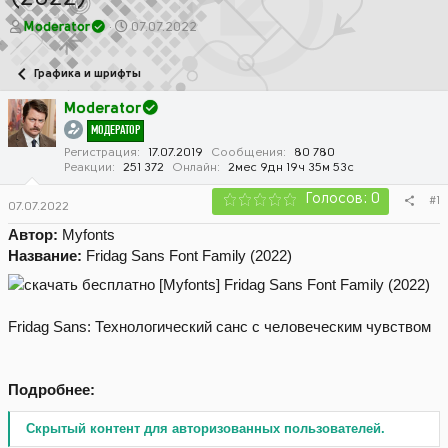
А
Д
Moderator
07.07.2022
в
а
т
т
Графика и шрифты
о
а
р
н
Moderator
т
а
МОДЕРАТОР
е
ч
м
а
Регистрация
17.07.2019
Сообщения
80 780
Реакции
251 372
Онлайн
2мес 9дн 19ч 35м 53с
ы
л
а
Голосов: 0
#1
07.07.2022
Автор:
Myfonts
Название:
Fridag Sans Font Family (2022)
Fridag Sans: Технологический санс с человеческим чувством
Подробнее:
Скрытый контент для авторизованных пользователей.