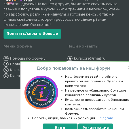
помогать другим! На нашем форуме, Вы можете скачать самые
свежие и популярные курсы, книги, тренинги и вебинары, схемы
по заработку, различные мануалы и готовые кейсы, а так же
слитые складчины с торрент ресурсов, по самым разным
направлениям бесплатно!
Показать/скрыть больше
Меню форума
Наши контакты
Помощь по форуму
kursstore@mail.ru
Правила форума
Обратная связь
Добро пожаловать на наш форум
Как заработать
Конфиденциальность
Купить премиум
Правообладателям
Наш форум
первый
по обмену
приватной информации. Здесь вы
найдете все.
На ресурсе опубликовано большое
количество различных курсов.
Ежедневно проводиться обновлени
контента.
Возможность заработка на нашем
форуме.
Новости, акции, важная информация -
Telegram
Вход
Регистрация