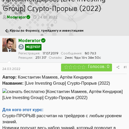
Group] Crypto-Прорыв (2022)
А
Д
Moderator
24.03.2022
в
а
т
т
Курсы по Форексу, трейдингу и инвестициям
о
а
р
н
Moderator
т
а
МОДЕРАТОР
е
ч
м
а
Регистрация
17.07.2019
Сообщения
80 763
Реакции
251 317
Онлайн
2мес 9дн 16ч 34м 50с
ы
л
а
Голосов: 0
#1
24.03.2022
Автор:
Константин Мамеев, Артём Кендиров
Название:
[Live Investing Group] Crypto-Прорыв (2022)
Для кого этот курс:
Crypto-ПРОРЫВ рассчитан на трейдеров с любым уровнем
знаний.
Новички получат весь набор знаний, который позволит в