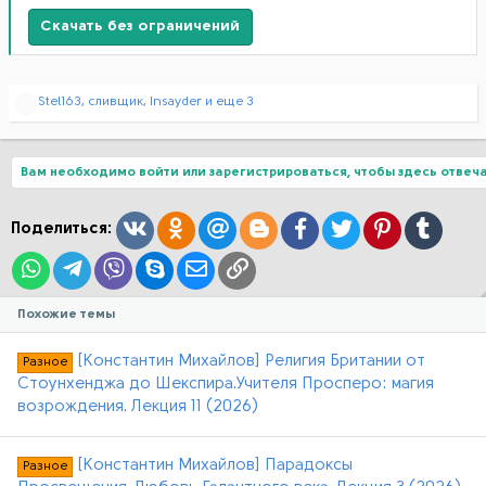
Скачать без ограничений
Р
Stel163
,
сливщик
,
Insayder
и еще 3
е
а
к
ц
Вам необходимо войти или зарегистрироваться, чтобы здесь отвеча
и
и
:
Вконтакте
Одноклассники
Mail.ru
Blogger
Facebook
Twitter
Pinterest
Tumblr
Поделиться:
WhatsApp
Telegram
Viber
Skype
Электронная почта
Ссылка
Похожие темы
[Константин Михайлов] Религия Британии от
Разное
Стоунхенджа до Шекспира.Учителя Просперо: магия
возрождения. Лекция 11 (2026)
[Константин Михайлов] Парадоксы
Разное