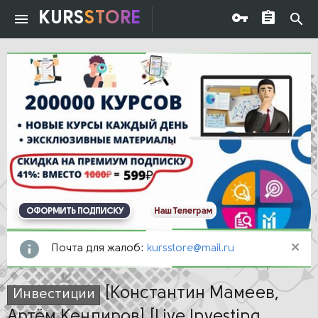
KURS
STORE
ОФОРМИТЬ ПОДПИСКУ
Наш Телеграм
Почта для жалоб:
kursstore@mail.ru
[Константин Мамеев,
Инвестиции
Артём Кендиров] [Live Investing