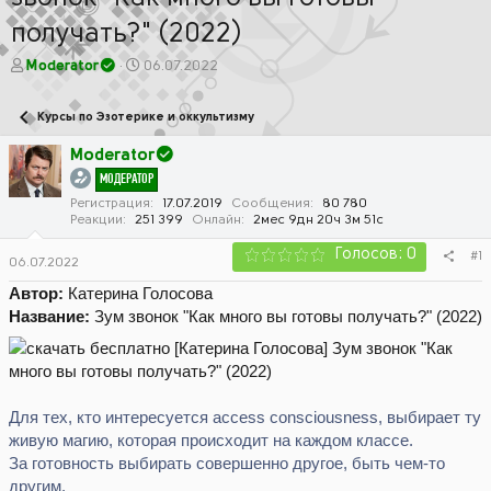
получать?" (2022)
А
Д
Moderator
06.07.2022
в
а
т
т
Курсы по Эзотерике и оккультизму
о
а
р
н
Moderator
т
а
МОДЕРАТОР
е
ч
м
а
Регистрация
17.07.2019
Сообщения
80 780
Реакции
251 399
Онлайн
2мес 9дн 20ч 3м 51с
ы
л
а
Голосов: 0
#1
06.07.2022
Автор:
Катерина Голосова
Название:
Зум звонок "Как много вы готовы получать?" (2022)
Для тех, кто интересуется access consciousness, выбирает ту
живую магию, которая происходит на каждом классе.
За готовность выбирать совершенно другое, быть чем-то
другим.