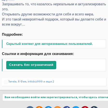
Запрашивать то, что казалось нереальным и актуализировать
это.
Открывать другие возможности для себя и всего мира.
И это такой невероятный подарок, который вы делаете себе и
всем вокруг…
Подробнее:
Скрытый контент для авторизованных пользователей.
Ссылки и информация для скачивания:
Скачать без ограничений
Р
Terele
,
Я Фея
,
infobiz999
и еще 2
е
а
к
ц
Вам необходимо войти или зарегистрироваться, чтобы здесь отвеча
и
и