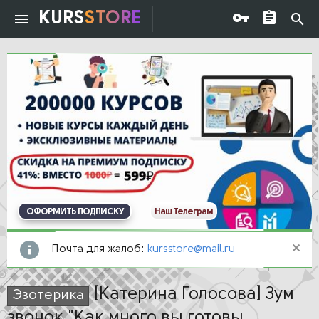
KURS
STORE
ОФОРМИТЬ ПОДПИСКУ
Наш Телеграм
Почта для жалоб:
kursstore@mail.ru
[Катерина Голосова] Зум
Эзотерика
звонок "Как много вы готовы