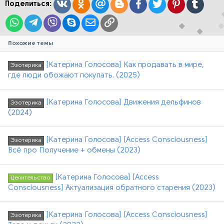
:
Вконтакте
Одноклассники
Mail.ru
Blogger
Facebook
Twitter
Pinterest
Tumblr
Поделиться:
WhatsApp
Telegram
Viber
Skype
Электронная почта
Ссылка
Похожие темы
[Катерина Голосова] Как продавать в мире,
Эзотерика
где люди обожают покупать. (2025)
[Катерина Голосова] Движения дельфинов
Эзотерика
(2024)
[Катерина Голосова] [Access Consciousness]
Эзотерика
Всё про Получение + обмены (2023)
[Катерина Голосова] [Access
Целительство
Consciousness] Актуализация обратного старения (2023)
[Катерина Голосова] [Access Consciousness]
Эзотерика