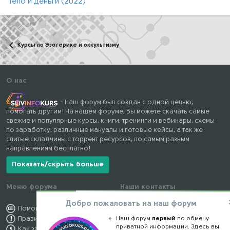
Тело и деньги (2022)
Курсы по Эзотерике и оккультизму
О нас
- Наш форум был создан с одной целью,
помогать другим! На нашем форуме, Вы можете скачать самые
свежие и популярные курсы, книги, тренинги и вебинары, схемы
по заработку, различные мануалы и готовые кейсы, а так же
слитые складчины с торрент ресурсов, по самым разным
направлениям бесплатно!
Показать/скрыть больше
Меню форума
Наши контакты
Добро пожаловать на наш форум
Помощь по форуму
kursstore@mail.ru
Наш форум
первый
по обмену
Правила форума
Обратная связь
приватной информации. Здесь вы
Как заработать
Конфиденциальность