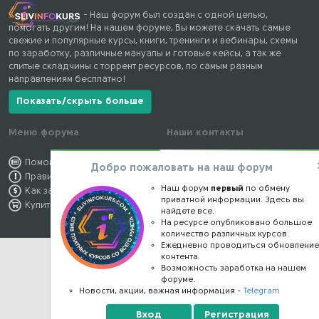
- Наш форум был создан с одной целью,
помогать другим! На нашем форуме, Вы можете скачать самые
свежие и популярные курсы, книги, тренинги и вебинары, схемы
по заработку, различные мануалы и готовые кейсы, а так же
слитые складчины с торрент ресурсов, по самым разным
направлениям бесплатно!
Показать/скрыть больше
Меню форума
Наши контакты
Помощь по форуму
kursstore@mail.ru
Добро пожаловать на наш форум
Правила форума
Обратная связь
Наш форум
первый
по обмену
Как заработать
Конфиденциальность
приватной информации. Здесь вы
Купить премиум
Правообладателям
найдете все.
На ресурсе опубликовано большое
количество различных курсов.
Ежедневно проводиться обновлени
контента.
Возможность заработка на нашем
форуме.
Новости, акции, важная информация -
Telegram
Вход
Регистрация