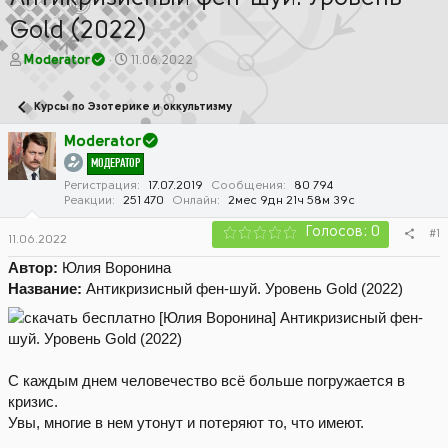
Gold (2022)
А
Д
Moderator
11.06.2022
в
а
т
т
Курсы по Эзотерике и оккультизму
о
а
р
н
Moderator
т
а
МОДЕРАТОР
е
ч
м
а
Регистрация
17.07.2019
Сообщения
80 794
Реакции
251 470
Онлайн
2мес 9дн 21ч 58м 39с
ы
л
а
Голосов: 0
#1
11.06.2022
Автор:
Юлия Воронина
Название:
Антикризисный фен-шуй. Уровень Gold (2022)
С каждым днем человечество всё больше погружается в
кризис.
Увы, многие в нем утонут и потеряют то, что имеют.