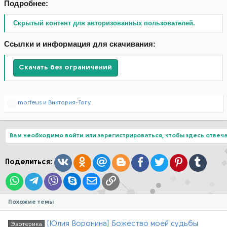
Подробнее:
Скрытый контент для авторизованных пользователей.
Ссылки и информация для скачивания:
Скачать без ограничений
Р
morfeus
и
Виктория-Tory
е
а
к
ц
Вам необходимо войти или зарегистрироваться, чтобы здесь отвеча
и
и
:
Вконтакте
Одноклассники
Mail.ru
Blogger
Facebook
Twitter
Pinterest
Tumblr
Поделиться:
WhatsApp
Telegram
Viber
Skype
Электронная почта
Ссылка
Похожие темы
[Юлия Воронина] Божество моей судьбы
Эзотерика