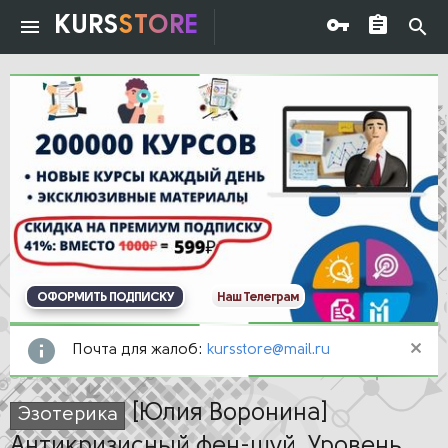
KURS
STORE
ОФОРМИТЬ ПОДПИСКУ
Наш Телеграм
Почта для жалоб:
kursstore@mail.ru
[Юлия Воронина]
Эзотерика
Антикризисный фен-шуй. Уровень